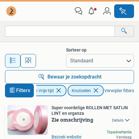
Knutselen
Sorteer op
Alle afstanden…
Bewaar je zoekopdracht
Filters
Hobby en Vrije tijd
Knutselen
Verwijder filters
Super voordelige ROLLEN MET SATIJN
LINT en organza
Zie omschrijving
Details
Topadvertentie
Bezoek website
Vandaag