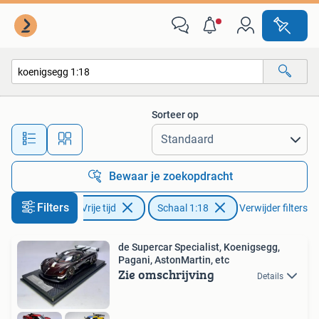
Modelauto's | 1:18
Sorteer op
Alle afstanden…
Bewaar je zoekopdracht
Filters
Hobby en Vrije tijd
Schaal 1:18
Verwijder filters
de Supercar Specialist, Koenigsegg,
Pagani, AstonMartin, etc
Zie omschrijving
Details