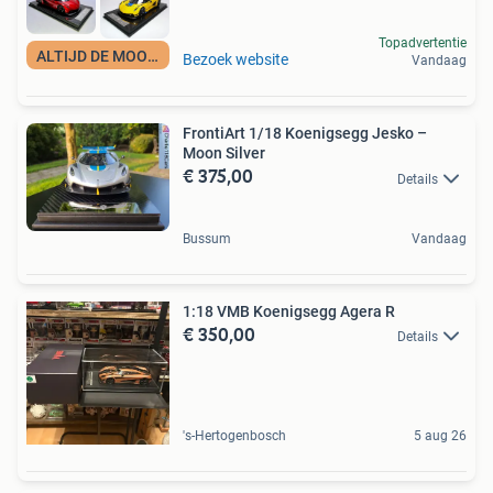
Topadvertentie
ALTIJD DE MOOISTE
Bezoek website
Vandaag
FrontiArt 1/18 Koenigsegg Jesko –
Moon Silver
€ 375,00
Details
Bussum
Vandaag
1:18 VMB Koenigsegg Agera R
€ 350,00
Details
's-Hertogenbosch
5 aug 26