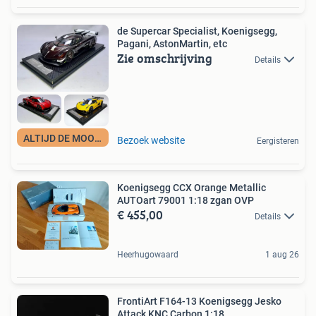
de Supercar Specialist, Koenigsegg,
Pagani, AstonMartin, etc
Zie omschrijving
Details
ALTIJD DE MOOISTE
Bezoek website
Eergisteren
Koenigsegg CCX Orange Metallic
AUTOart 79001 1:18 zgan OVP
€ 455,00
Details
Heerhugowaard
1 aug 26
FrontiArt F164-13 Koenigsegg Jesko
Attack KNC Carbon 1:18