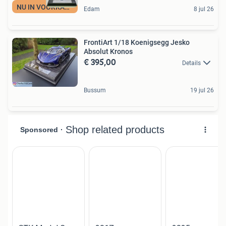
NU IN VOORRAAD
Edam
8 jul 26
FrontiArt 1/18 Koenigsegg Jesko
Absolut Kronos
€ 395,00
Details
Bussum
19 jul 26