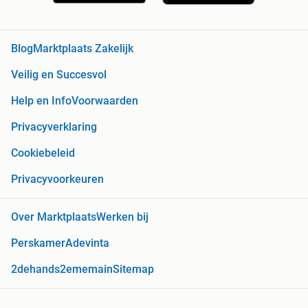
Blog
Marktplaats Zakelijk
Veilig en Succesvol
Help en Info
Voorwaarden
Privacyverklaring
Cookiebeleid
Privacyvoorkeuren
Over Marktplaats
Werken bij
Perskamer
Adevinta
2dehands
2ememain
Sitemap