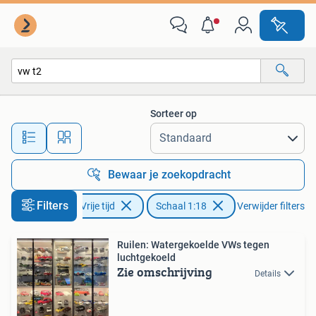
Modelauto's | 1:18
Sorteer op
Alle afstanden…
Bewaar je zoekopdracht
Filters
Hobby en Vrije tijd
Schaal 1:18
Verwijder filters
Ruilen: Watergekoelde VWs tegen
luchtgekoeld
Zie omschrijving
Details