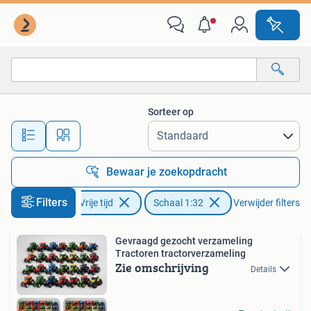
Modelauto's | 1:32
Sorteer op
Alle afstanden…
Bewaar je zoekopdracht
Filters
Hobby en Vrije tijd
Schaal 1:32
Verwijder filters
Gevraagd gezocht verzameling
Tractoren tractorverzameling
Zie omschrijving
Details