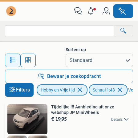
Modelauto's | 1:43
Sorteer op
Alle afstanden…
Bewaar je zoekopdracht
Filters
Hobby en Vrije tijd
Schaal 1:43
Verwi
Tijdelijke !!! Aanbieding uit onze
webshop JP MiniWheels
€ 19,95
Details