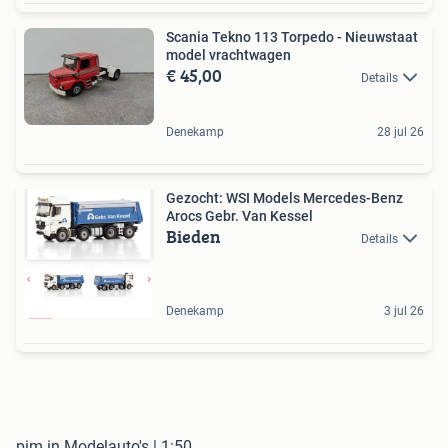
Scania Tekno 113 Torpedo - Nieuwstaat
model vrachtwagen
€ 45,00
Details
Denekamp
28 jul 26
Gezocht: WSI Models Mercedes-Benz
Arocs Gebr. Van Kessel
Bieden
Details
Denekamp
3 jul 26
pim in Modelauto's | 1:50