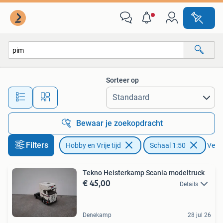
Modelauto's | 1:50
Sorteer op
Alle afstanden…
Bewaar je zoekopdracht
Filters
Hobby en Vrije tijd
Schaal 1:50
Verwi
Tekno Heisterkamp Scania modeltruck
€ 45,00
Details
Denekamp
28 jul 26