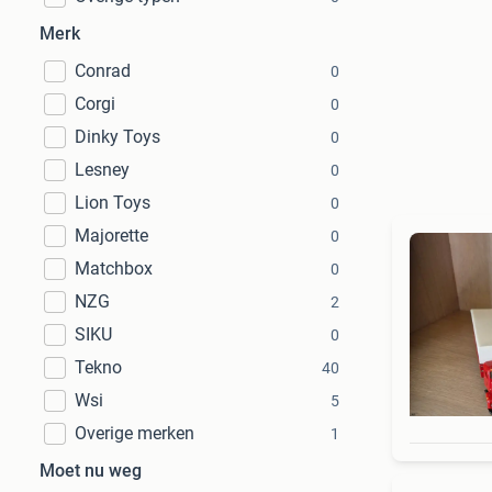
Merk
Conrad
0
Corgi
0
Dinky Toys
0
Lesney
0
Lion Toys
0
Majorette
0
Matchbox
0
NZG
2
SIKU
0
Tekno
40
Wsi
5
Overige merken
1
Moet nu weg