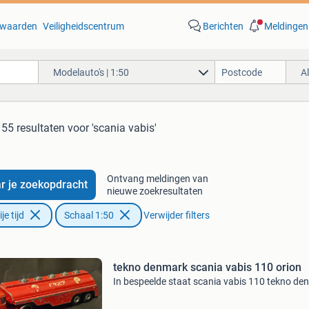
waarden
Veiligheidscentrum
Berichten
Meldingen
Modelauto's | 1:50
A
55 resultaten
voor 'scania vabis'
Ontvang meldingen van
r je zoekopdracht
nieuwe zoekresultaten
e tijd
Schaal 1:50
Verwijder filters
tekno denmark scania vabis 110 orion
In bespeelde staat scania vabis 110 tekno de