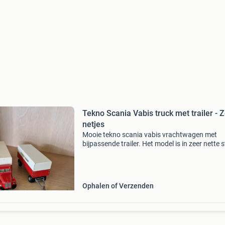
Tekno Scania Vabis truck met trailer - 
netjes
Mooie tekno scania vabis vrachtwagen met
bijpassende trailer. Het model is in zeer nette 
en een prachtige aanvulling voor elke verzame
De truck en trailer zijn rood met een witte huif 
Ophalen of Verzenden