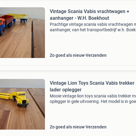
Vintage Scania Vabis vrachtwagen +
aanhanger - W.H. Boekhout
Prachtige vintage scania vabis vrachtwagen 
aanhanger, van het transportbedrijf w.h. Boe
Dit gedetailleerde model is een mooie toevoeg
voor elke verzamelaar van miniatuurvoertuige
lief
Zo goed als nieuw
Verzenden
Vintage Lion Toys Scania Vabis trekker diep
lader oplegger
Mooie vintage lion toys scania vabis trekker m
oplegger in gele uitvoering. Het model is in go
staat en een leuke toevoeging voor de verzam
van miniatuurvoertuigen. Het betreft een nett
Zo goed als nieuw
Verzenden