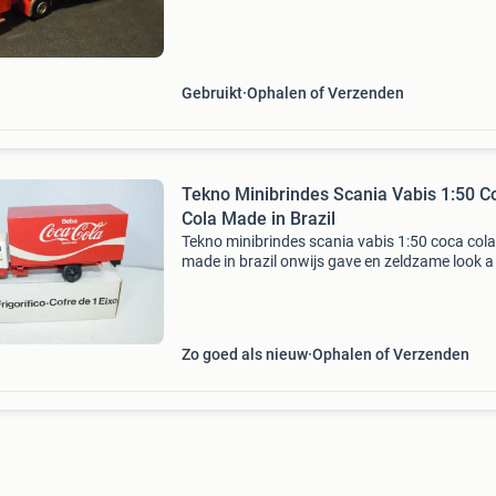
Gebruikt
Ophalen of Verzenden
Tekno Minibrindes Scania Vabis 1:50 C
Cola Made in Brazil
Tekno minibrindes scania vabis 1:50 coca cola
made in brazil onwijs gave en zeldzame look a 
van de tekno scania vabis gemaakt in brazilië 
super mooi met een prachtige complete doos 
ebay sta
Zo goed als nieuw
Ophalen of Verzenden