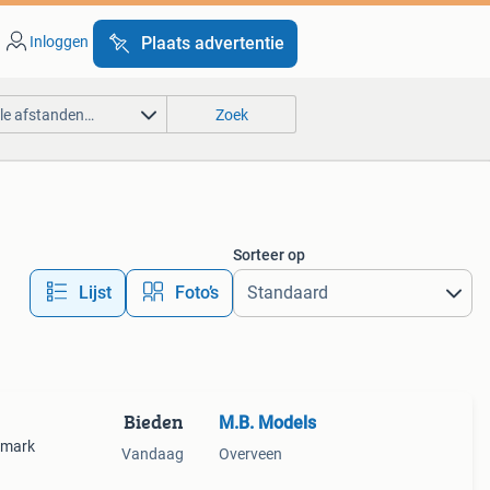
Inloggen
Plaats advertentie
lle afstanden…
Zoek
Sorteer op
Lijst
Foto’s
Bieden
M.B. Models
nmark
Vandaag
Overveen