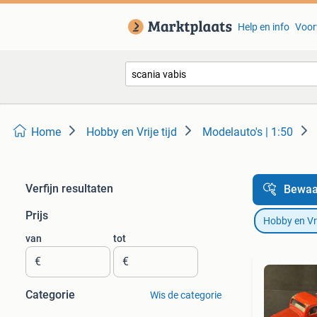
Help en info
Voor
Home
Hobby en Vrije tijd
Modelauto's | 1:50
Verfijn resultaten
Bewaa
Prijs
Hobby en Vrij
van
tot
€
€
Categorie
Wis de categorie