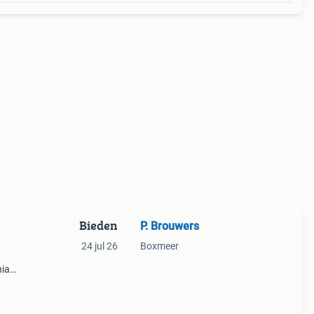
Bieden
P. Brouwers
24 jul 26
Boxmeer
nia