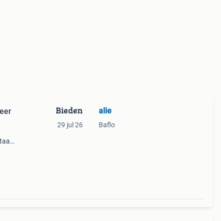
Bieden
alie
Zeer
29 jul 26
Baflo
staat
ling.
en dr