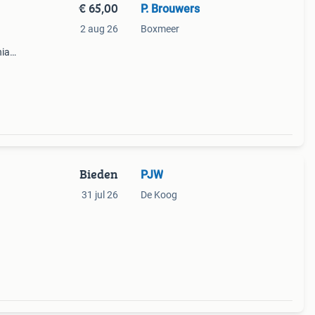
€ 65,00
P. Brouwers
2 aug 26
Boxmeer
nia
Bieden
PJW
31 jul 26
De Koog
en.
t dat