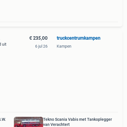
€ 235,00
truckcentrumkampen
.
 uit
6 jul 26
Kampen
alen
S.W.
Tekno Scania Vabis met Tankoplegger
van Verachtert