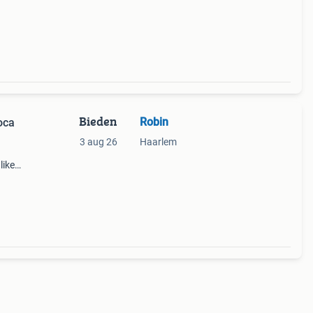
Bieden
Robin
oca
3 aug 26
Haarlem
like
en
op