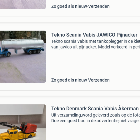
Zo goed als nieuw
Verzenden
Tekno Scania Vabis JAWICO Pijnacker
Tekno scania vabis met tankoplegger in de kle
van jawico uit pijnacker. Model verkeerd in per
staat. Prijs is vast kijk ook even naar mijn and
advertenties
Zo goed als nieuw
Verzenden
Tekno Denmark Scania Vabis Åkerman
Uit verzameling,word geleverd zoals op de fot
Doe een goed bod in de advertentie,niet vrage
het kost. Liefst ophalen,verzenden risico kost
koper. Tekno,wsi,lion car