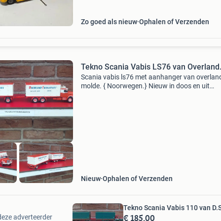
Zo goed als nieuw
Ophalen of Verzenden
Tekno Scania Vabis LS76 van Overland
Scania vabis ls76 met aanhanger van overland
molde. { Noorwegen.} Nieuw in doos en uit
voorraad leverbaar. Verzendkosten koper. Afh
kan ook.
Nieuw
Ophalen of Verzenden
Tekno Scania Vabis 110 van D.
€ 185,00
deze adverteerder