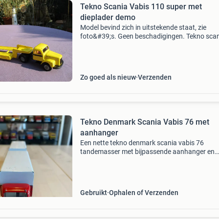
Tekno Scania Vabis 110 super met
dieplader demo
Model bevind zich in uitstekende staat, zie
foto&#39;s. Geen beschadigingen. Tekno sca
110 super met dieplader in demo-kleuren.
Zo goed als nieuw
Verzenden
Tekno Denmark Scania Vabis 76 met
aanhanger
Een nette tekno denmark scania vabis 76
tandemasser met bijpassende aanhanger en
kapjes op beide laadbakken. Met gebruikspor
Zie foto’s voor details, kijk daar goed naar wan
is wat je koopt. H
Gebruikt
Ophalen of Verzenden