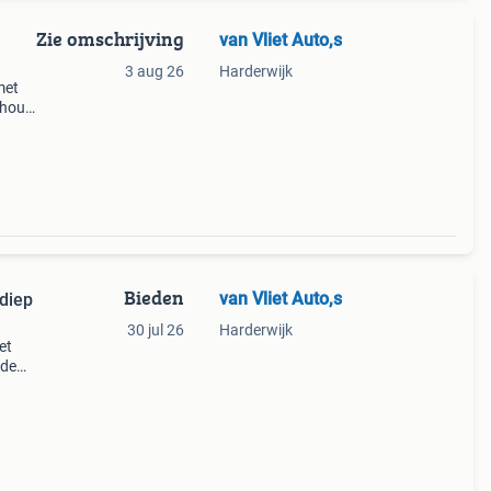
Zie omschrijving
van Vliet Auto,s
3 aug 26
Harderwijk
met
khout.
ing
n of
Bieden
van Vliet Auto,s
30 jul 26
Harderwijk
et
ede
elaar
e sta