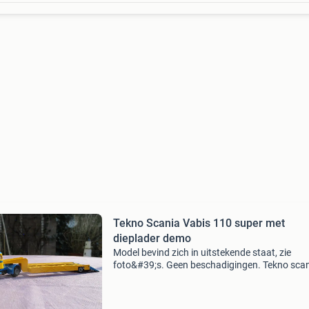
Tekno Scania Vabis 110 super met
dieplader demo
Model bevind zich in uitstekende staat, zie
foto&#39;s. Geen beschadigingen. Tekno sca
110 super met dieplader in demo-kleuren.