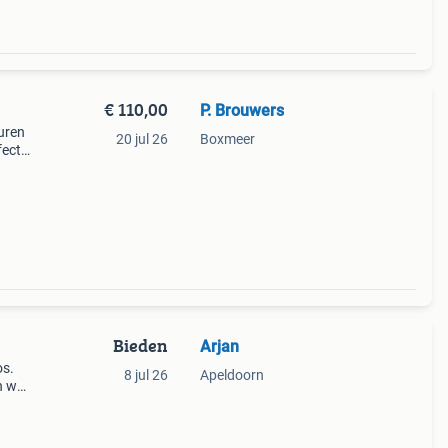
€ 110,00
P. Brouwers
uren
20 jul 26
Boxmeer
fecte
ere
Bieden
Arjan
os.
8 jul 26
Apeldoorn
n wat
en