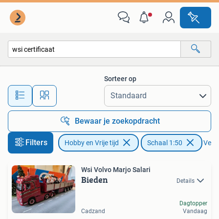
Modelauto's | 1:50
Sorteer op
Alle afstanden…
Bewaar je zoekopdracht
Filters
Hobby en Vrije tijd
Schaal 1:50
Verwi
Wsi Volvo Marjo Salari
Bieden
Details
Dagtopper
Cadzand
Vandaag