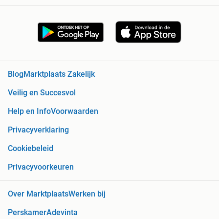
Blog
Marktplaats Zakelijk
Veilig en Succesvol
Help en Info
Voorwaarden
Privacyverklaring
Cookiebeleid
Privacyvoorkeuren
Over Marktplaats
Werken bij
Perskamer
Adevinta