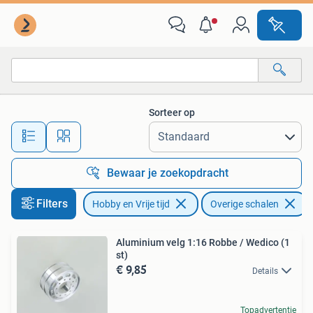
Modelauto's | Overige schalen
Sorteer op
Alle afstanden…
Bewaar je zoekopdracht
Filters
Hobby en Vrije tijd
Overige schalen
V
Aluminium velg 1:16 Robbe / Wedico (1
st)
€ 9,85
Details
Topadvertentie