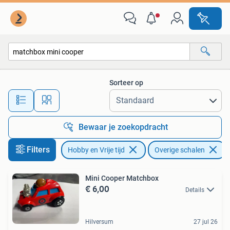
Modelauto's | Overige schalen
Sorteer op
Alle afstanden…
Bewaar je zoekopdracht
Filters
Hobby en Vrije tijd
Overige schalen
V
Mini Cooper Matchbox
€ 6,00
Details
Hilversum
27 jul 26