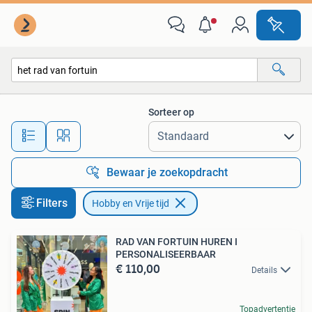
Hobby en Vrije tijd
Sorteer op
Alle afstanden…
Bewaar je zoekopdracht
Filters
Hobby en Vrije tijd
RAD VAN FORTUIN HUREN I
PERSONALISEERBAAR
€ 110,00
Details
Topadvertentie