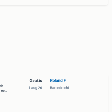
Gratis
Roland F
 ah
1 aug 26
Barendrecht
j een
en met