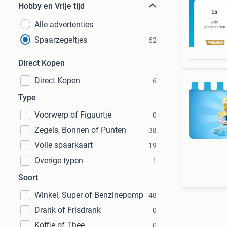
Hobby en Vrije tijd
Alle advertenties
Spaarzegeltjes
62
Direct Kopen
Direct Kopen
6
Type
Voorwerp of Figuurtje
0
Zegels, Bonnen of Punten
38
Volle spaarkaart
19
Overige typen
1
Soort
Winkel, Super of Benzinepomp
48
Drank of Frisdrank
0
Koffie of Thee
0