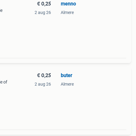
€ 0,25
menno
ie
2 aug 26
Almere
€ 0,25
buter
ie of
2 aug 26
Almere