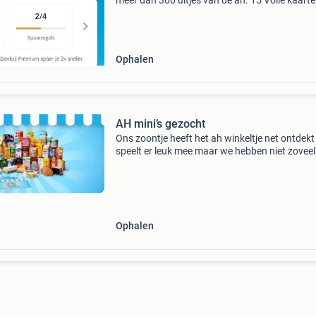
meer dan 300 uitjes van de ah. 15 Volle kaart
nog 2 losse zegels. €0,50 per kaart
Ophalen
AH mini’s gezocht
Ons zoontje heeft het ah winkeltje net ontdekt
speelt er leuk mee maar we hebben niet zoveel
mini’s. Wie in het oostelijk havengebied heeft 
wat liggen voor speelplezier hier? We missen 
Ophalen