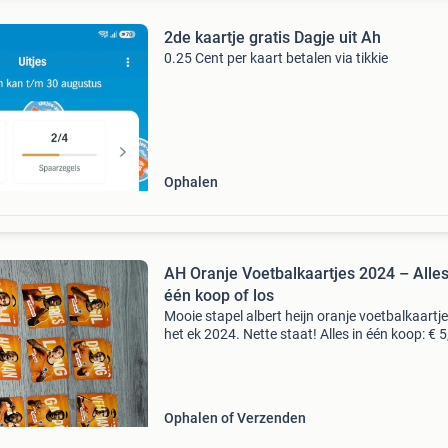
2de kaartje gratis Dagje uit Ah
0.25 Cent per kaart betalen via tikkie
Ophalen
AH Oranje Voetbalkaartjes 2024 – Alles
één koop of los
Mooie stapel albert heijn oranje voetbalkaartj
het ek 2024. Nette staat! Alles in één koop: € 5
losse kaartjes: € 0,50 per stuk ophalen of
verzenden (verzendkosten voor de koper).
Ophalen of Verzenden