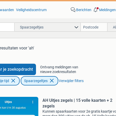
waarden
Veiligheidscentrum
Berichten
Meldingen
Spaarzegeltjes
A
resultaten
voor 'ah'
Ontvang meldingen van
r je zoekopdracht
nieuwe zoekresultaten
e tijd
Spaarzegeltjes
Verwijder filters
AH Uitjes zegels | 15 volle kaarten + 2
zegels
Kunnen spaarkaarten voor 2e gratis kaartje v