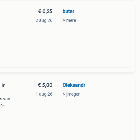
€ 0,25
buter
2 aug 26
Almere
€ 5,00
Oleksandr
 in
1 aug 26
Nijmegen
es van
,-