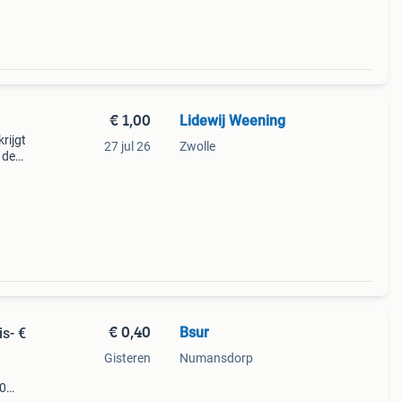
€ 1,00
Lidewij Weening
rijgt
27 jul 26
Zwolle
 de
€ 0,40
Bsur
is- €
Gisteren
Numansdorp
40