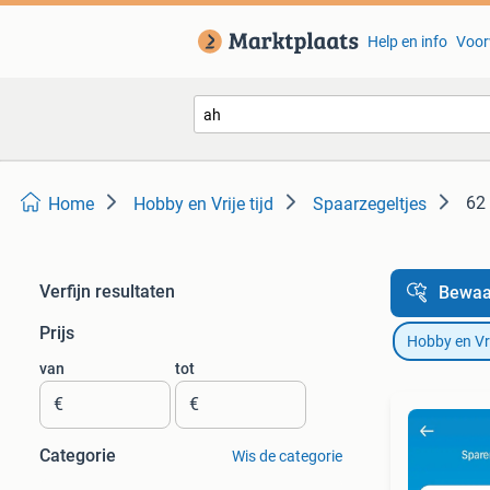
Help en info
Voor
62 
Home
Hobby en Vrije tijd
Spaarzegeltjes
Verfijn resultaten
Bewaa
Prijs
Hobby en Vrij
van
tot
€
€
Categorie
Wis de categorie