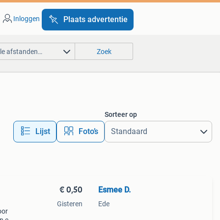
Inloggen
Plaats advertentie
lle afstanden…
Zoek
Sorteer op
Lijst
Foto’s
€ 0,50
Esmee D.
Gisteren
Ede
oor