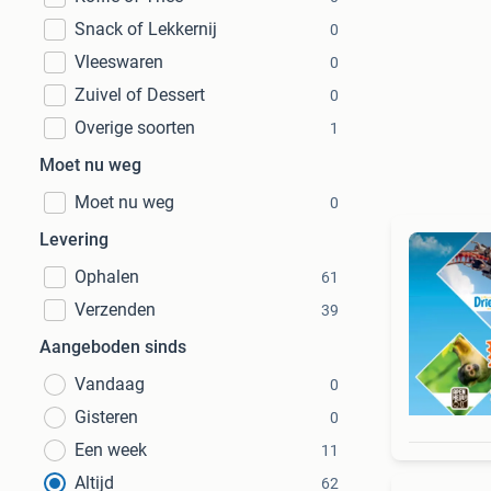
Snack of Lekkernij
0
Vleeswaren
0
Zuivel of Dessert
0
Overige soorten
1
Moet nu weg
Moet nu weg
0
Levering
Ophalen
61
Verzenden
39
Aangeboden sinds
Vandaag
0
Gisteren
0
Een week
11
Altijd
62