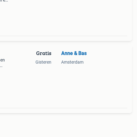
en en
Gratis
Anne & Bas
 en
Gisteren
Amsterdam
er nog
de ap