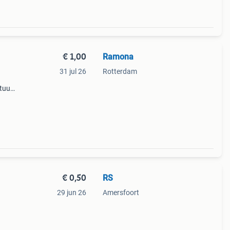
€ 1,00
Ramona
31 jul 26
Rotterdam
tuur
rt €1
€ 0,50
RS
29 jun 26
Amersfoort