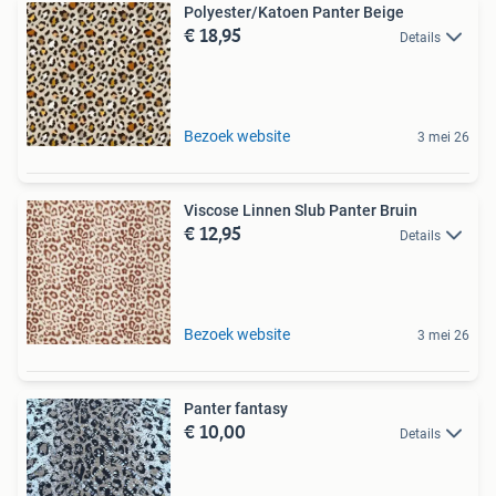
Polyester/Katoen Panter Beige
€ 18,95
Details
Bezoek website
3 mei 26
Viscose Linnen Slub Panter Bruin
€ 12,95
Details
Bezoek website
3 mei 26
Panter fantasy
€ 10,00
Details