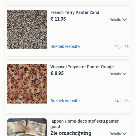
French Terry Panter Zand
€ 11,95
Details
Bezoek website
24 jul 26
Viscose/Polyester Panter Oranje
€ 8,95
Details
Bezoek website
24 jul 26
lappen Home-deco stof ecru panter
goud
Zie omschrijving
Details