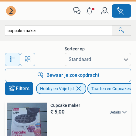
Taarten en Cupcakes maken
Sorteer op
Alle afstanden…
Bewaar je zoekopdracht
Filters
Hobby en Vrije tijd
Taarten en Cupcakes m
Cupcake maker
€ 5,00
Details