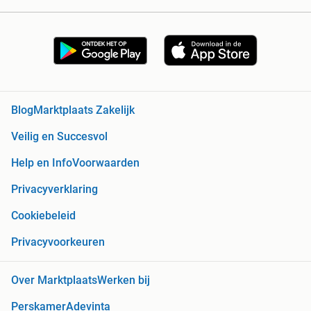
Blog
Marktplaats Zakelijk
Veilig en Succesvol
Help en Info
Voorwaarden
Privacyverklaring
Cookiebeleid
Privacyvoorkeuren
Over Marktplaats
Werken bij
Perskamer
Adevinta