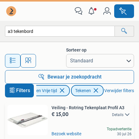
Tekenen
Sorteer op
Alle afstanden…
Bewaar je zoekopdracht
Filters
Hobby en Vrije tijd
Tekenen
Verwijder filters
Veiling - Rotring Tekenplaat Profil A3
€ 15,00
Details
Topadvertentie
Bezoek website
30 jul 26