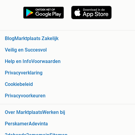
Blog
Marktplaats Zakelijk
Veilig en Succesvol
Help en Info
Voorwaarden
Privacyverklaring
Cookiebeleid
Privacyvoorkeuren
Over Marktplaats
Werken bij
Perskamer
Adevinta