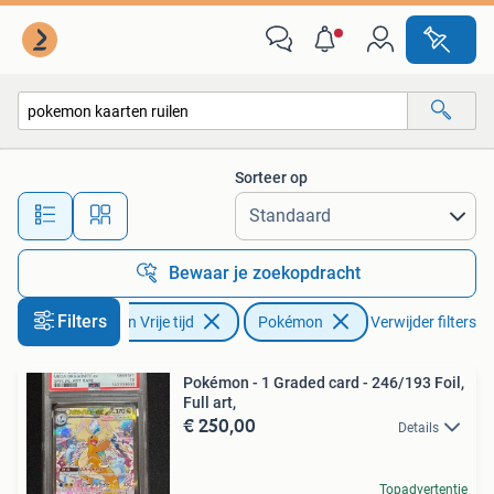
Verzamelkaartspellen | Pokémon
Sorteer op
Alle afstanden…
Bewaar je zoekopdracht
Filters
Hobby en Vrije tijd
Pokémon
Verwijder filters
Pokémon - 1 Graded card - 246/193 Foil,
Full art,
€ 250,00
Details
Topadvertentie