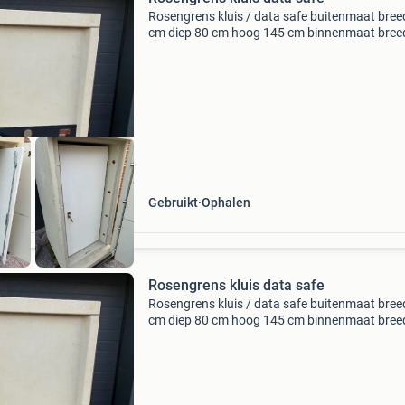
Rosengrens kluis / data safe buitenmaat bree
cm diep 80 cm hoog 145 cm binnenmaat bree
cm diep 45 cm hoog 110 2 uur brandwerend 1
sleutel prijs € 350,- ex btw ook hebben wij
archiefkast,
Gebruikt
Ophalen
Rosengrens kluis data safe
Rosengrens kluis / data safe buitenmaat bree
cm diep 80 cm hoog 145 cm binnenmaat bree
cm diep 45 cm hoog 110 2 uur brandwerend 1
sleutel prijs € 350,- ex btw ook hebben wij
archiefkast,