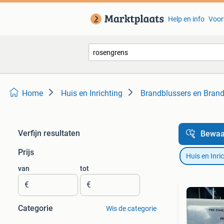
Help en info
Voor
Home
Huis en Inrichting
Brandblussers en Bran
Verfijn resultaten
Bewaa
Prijs
Huis en Inri
van
tot
€
€
Categorie
Wis de categorie