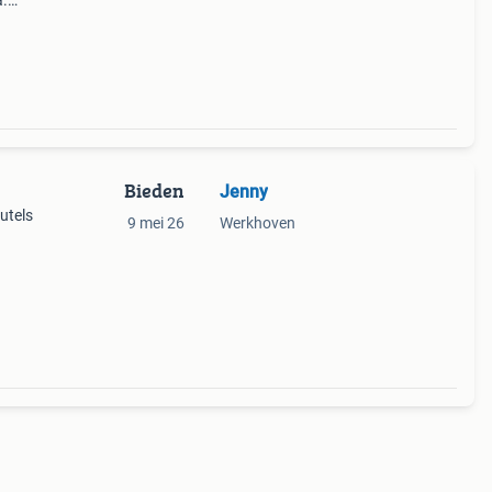
a.
Bieden
Jenny
utels
9 mei 26
Werkhoven