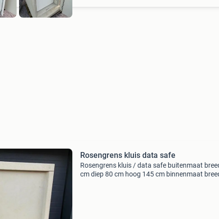
Rosengrens kluis data safe
Rosengrens kluis / data safe buitenmaat bree
cm diep 80 cm hoog 145 cm binnenmaat bree
cm diep 45 cm hoog 110 2 uur brandwerend 1
sleutel prijs € 499,- ex btw ook hebben wij
archiefkast,