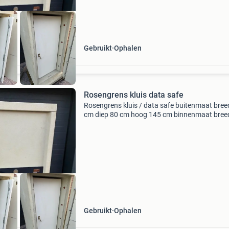
Gebruikt
Ophalen
Rosengrens kluis data safe
Rosengrens kluis / data safe buitenmaat bree
cm diep 80 cm hoog 145 cm binnenmaat bree
cm diep 45 cm hoog 110 2 uur brandwerend 1
sleutel prijs € 400,- ex btw ook hebben wij
archiefkast,
Gebruikt
Ophalen