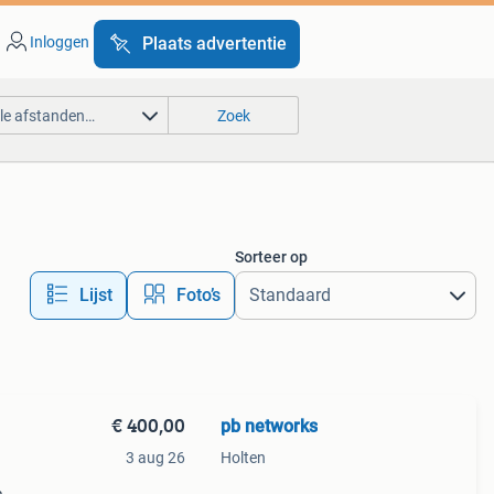
Inloggen
Plaats advertentie
lle afstanden…
Zoek
Sorteer op
Lijst
Foto’s
€ 400,00
pb networks
3 aug 26
Holten