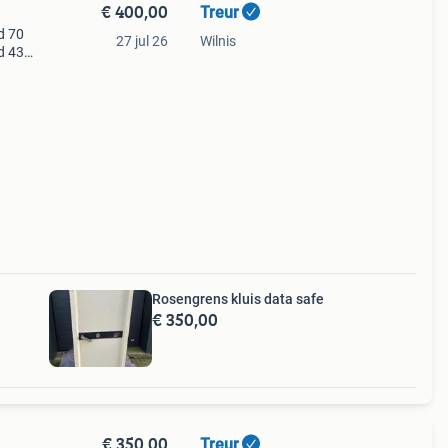
€ 400,00
Treur
d 70
27 jul 26
Wilnis
d 43
Rosengrens kluis data safe
€ 350,00
€ 350,00
Treur