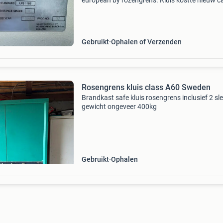
european by rozengrens. Kluis kostte nieuw c
6000€ nu voor 400€ op te halen of te laten
transporteren. Let op: kluis is erg zwaar!
Gebruikt
Ophalen of Verzenden
Rosengrens kluis class A60 Sweden
Brandkast safe kluis rosengrens inclusief 2 sle
gewicht ongeveer 400kg
Gebruikt
Ophalen