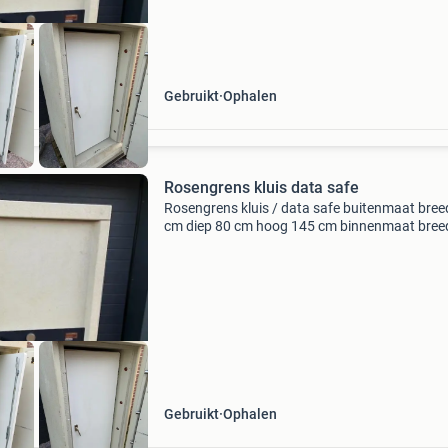
Gebruikt
Ophalen
Rosengrens kluis data safe
Rosengrens kluis / data safe buitenmaat bree
cm diep 80 cm hoog 145 cm binnenmaat bree
cm diep 45 cm hoog 110 2 uur brandwerend 1
sleutel prijs € 400,- ex btw ook hebben wij
archiefkast,
Gebruikt
Ophalen