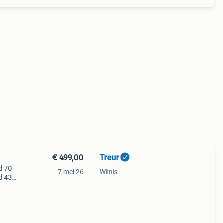
€ 499,00
Treur
d 70
7 mei 26
Wilnis
d 43