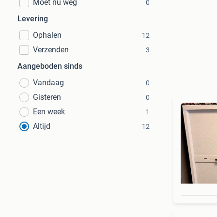
Moet nu weg
0
Levering
Ophalen
12
Verzenden
3
Aangeboden sinds
Vandaag
0
Gisteren
0
Een week
1
Altijd
12