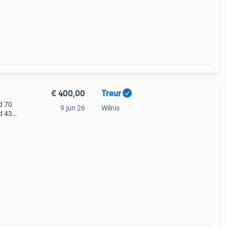
€ 400,00
Treur
d 70
9 jun 26
Wilnis
d 43