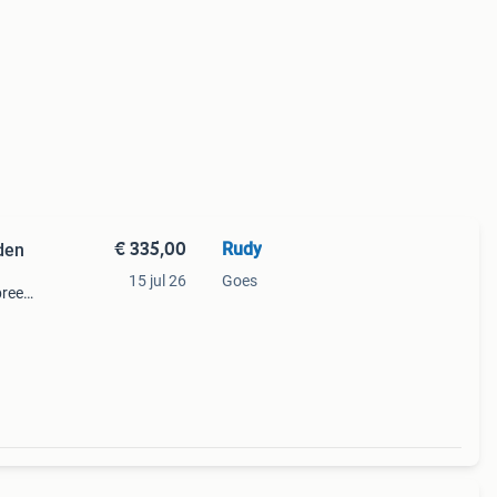
€ 335,00
Rudy
den
15 jul 26
Goes
breed