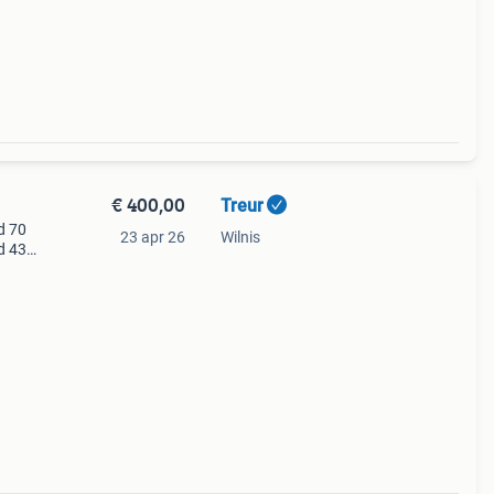
€ 400,00
Treur
d 70
23 apr 26
Wilnis
d 43