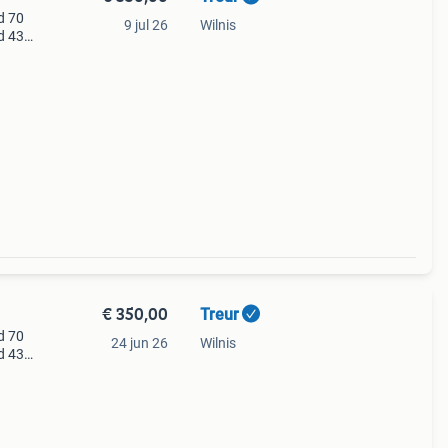
d 70
9 jul 26
Wilnis
d 43
€ 350,00
Treur
d 70
24 jun 26
Wilnis
d 43