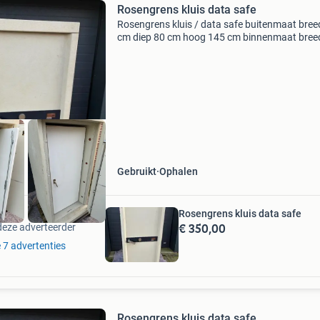
Rosengrens kluis data safe
Rosengrens kluis / data safe buitenmaat bree
cm diep 80 cm hoog 145 cm binnenmaat bree
cm diep 45 cm hoog 110 2 uur brandwerend 1
sleutel prijs € 400,- ex btw ook hebben wij
archiefkast,
Gebruikt
Ophalen
Rosengrens kluis data safe
€ 350,00
deze adverteerder
e 7 advertenties
Rosengrens kluis data safe