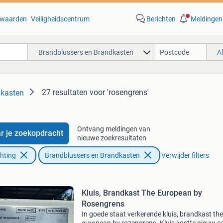
waarden
Veiligheidscentrum
Berichten
Meldingen
Brandblussers en Brandkasten
A
27 resultaten
voor 'rosengrens'
dkasten
Ontvang meldingen van
r je zoekopdracht
nieuwe zoekresultaten
chting
Brandblussers en Brandkasten
Verwijder filters
Kluis, Brandkast The European by
Rosengrens
In goede staat verkerende kluis, brandkast the