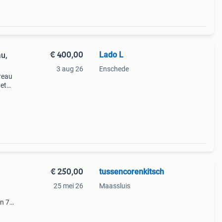
€ 400,00
Lado L
u,
3 aug 26
Enschede
reau
Het
hout
€ 250,00
tussencorenkitsch
25 mei 26
Maassluis
en 74
n cor