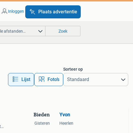
Inloggen
Plaats advertentie
lle afstanden…
Zoek
Sorteer op
Lijst
Foto’s
Bieden
Yvon
Gisteren
Heerlen
t