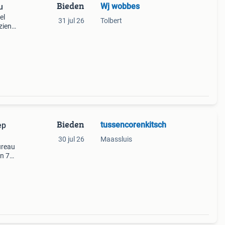
Bieden
Wj wobbes
u
el
31 jul 26
Tolbert
zien
Bieden
tussencorenkitsch
ep
30 jul 26
Maassluis
ureau
en 77
n cor