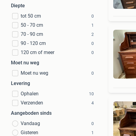
Diepte
tot 50 cm
0
50 - 70 cm
1
70 - 90 cm
2
90 - 120 cm
0
120 cm of meer
0
Moet nu weg
Moet nu weg
0
Levering
Ophalen
10
Verzenden
4
Aangeboden sinds
Vandaag
0
Gisteren
1