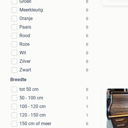
Groen
0
Meerkleurig
0
Oranje
0
Paars
0
Rood
0
Roze
0
Wit
0
Zilver
0
Zwart
0
Breedte
tot 50 cm
0
50 - 100 cm
1
100 - 120 cm
1
120 - 150 cm
1
150 cm of meer
0