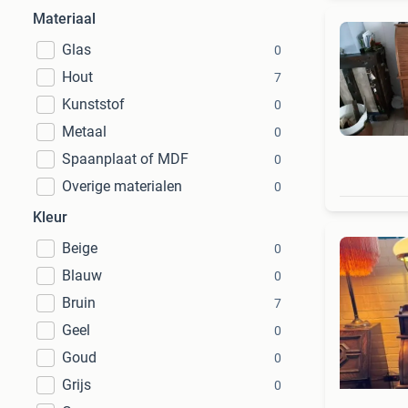
Materiaal
Glas
0
Hout
7
Kunststof
0
Metaal
0
Spaanplaat of MDF
0
Overige materialen
0
Kleur
Beige
0
Blauw
0
Bruin
7
Geel
0
Goud
0
Grijs
0