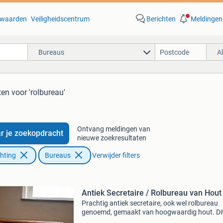
waarden
Veiligheidscentrum
Berichten
Meldingen
Bureaus
A
ten
voor 'rolbureau'
Ontvang meldingen van
r je zoekopdracht
nieuwe zoekresultaten
chting
Bureaus
Verwijder filters
Antiek Secretaire / Rolbureau van Hout
Prachtig antiek secretaire, ook wel rolbureau
genoemd, gemaakt van hoogwaardig hout. Di
bureau verkeert in goede staat en heeft veel