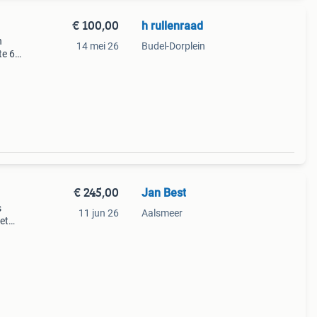
€ 100,00
h rullenraad
n
14 mei 26
Budel-Dorplein
te 69
Zelf
€ 245,00
Jan Best
s
11 jun 26
Aalsmeer
et
der
de.