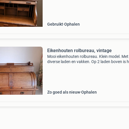
opbergruimte, waaronder lades en vakjes, per
voor een studeerk
Gebruikt
Ophalen
Eikenhouten rolbureau, vintage
Mooi eikenhouten rolbureau. Klein model. Met
diverse laden en vakken. Op 2 laden boven is h
beslag af, waarvan 1 nog aanwezig. De rolla l
wat stroef. Voor de rest is het bureau in zeer 
sta
Zo goed als nieuw
Ophalen