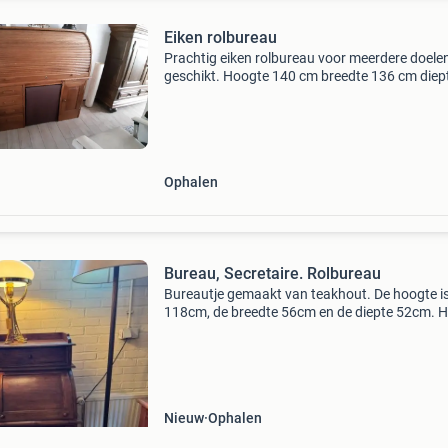
Eiken rolbureau
Prachtig eiken rolbureau voor meerdere doele
geschikt. Hoogte 140 cm breedte 136 cm diep
cm wegens over compleet en staat in de weg. 
ophalen. Info : 06 51512774 bieden mag.
Ophalen
Bureau, Secretaire. Rolbureau
Bureautje gemaakt van teakhout. De hoogte i
118cm, de breedte 56cm en de diepte 52cm. H
blad is uitschuifbaar en er zitten drie lades on
het blad. Aan de bovenkant zit ook nog een la
Wij ruim
Nieuw
Ophalen