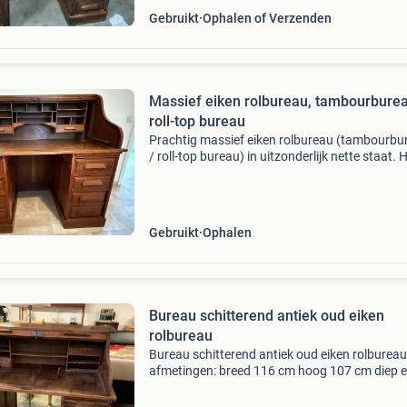
Gebruikt
Ophalen of Verzenden
Massief eiken rolbureau, tambourburea
roll-top bureau
Prachtig massief eiken rolbureau (tambourbu
/ roll-top bureau) in uitzonderlijk nette staat. 
bureau is volledig uitgevoerd in massief eiken
en verkeert zowel technisch als optisch in zeer
Gebruikt
Ophalen
Bureau schitterend antiek oud eiken
rolbureau
Bureau schitterend antiek oud eiken rolbureau
afmetingen: breed 116 cm hoog 107 cm diep 
cm. Voor meer informatie: 0646396866 tusse
en kitsch bezoek adres keucheniusstraat 23