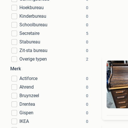
Hoekbureau
0
Kinderbureau
0
Schoolbureau
0
Secretaire
5
Stabureau
0
Zit-sta bureau
0
Overige typen
2
Merk
Actiforce
0
Ahrend
0
Bruynzeel
0
Drentea
0
Gispen
0
IKEA
0