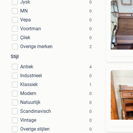
Jysk
0
MN
0
Vepa
0
Voortman
0
Çilek
0
Overige merken
2
Stijl
Antiek
4
Industrieel
0
Klassiek
1
Modern
0
Natuurlijk
0
Scandinavisch
0
Vintage
0
Overige stijlen
0