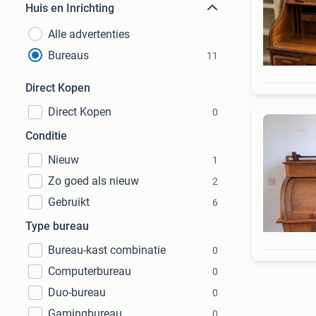
Huis en Inrichting
Alle advertenties
Bureaus
11
Direct Kopen
Direct Kopen
0
Conditie
Nieuw
1
Zo goed als nieuw
2
Gebruikt
6
Type bureau
Bureau-kast combinatie
0
Computerbureau
0
Duo-bureau
0
Gamingbureau
0