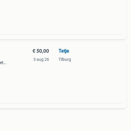
fect
€ 50,00
Tetje
3 aug 26
Tilburg
et
oopt
goede