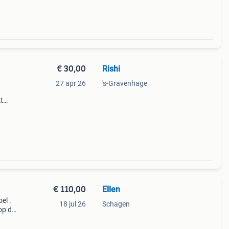
€ 30,00
Rishi
27 apr 26
's-Gravenhage
t
n,
n
€ 110,00
Ellen
el .
18 jul 26
Schagen
p dit