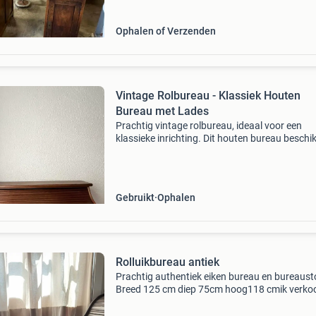
postcode 3144 e
Ophalen of Verzenden
Vintage Rolbureau - Klassiek Houten
Bureau met Lades
Prachtig vintage rolbureau, ideaal voor een
klassieke inrichting. Dit houten bureau beschik
over handige lades en een afsluitbaar rolgordij
perfect voor het opbergen van documenten e
kantoorbenodi
Gebruikt
Ophalen
Rolluikbureau antiek
Prachtig authentiek eiken bureau en bureausto
Breed 125 cm diep 75cm hoog118 cmik verkoo
wegens verhuizing.