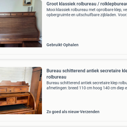
Groot klassiek rolbureau / rolklepburea
Mooi klassiek rolbureau met oprolbare klep, ve
opbergruimte en uitschuifbare zijbladen. Voor
van meerdere lades en vakken, ideaal als
thuiswerkplek of voor een studeerkamer. Het
bureau is gebrui
Gebruikt
Ophalen
Bureau schitterend antiek secretaire kl
rolbureau
Bureau schitterend antiek secretaire klep rolb
afmetingen: breed 110 cm hoog 140 cm diep 
cm. Voor meer informatie: 0646396866 tusse
en kitsch bezoek adres keucheniusstraat 23
postcode
Zo goed als nieuw
Verzenden