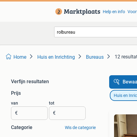
Help en info
Voor
12 resulta
Home
Huis en Inrichting
Bureaus
Verfijn resultaten
Bewaa
Prijs
Huis en Inri
van
tot
€
€
Categorie
Wis de categorie