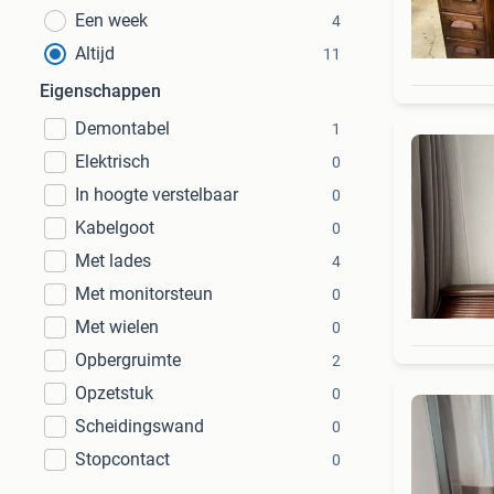
Een week
4
Altijd
11
Eigenschappen
Demontabel
1
Elektrisch
0
In hoogte verstelbaar
0
Kabelgoot
0
Met lades
4
Met monitorsteun
0
Met wielen
0
Opbergruimte
2
Opzetstuk
0
Scheidingswand
0
Stopcontact
0