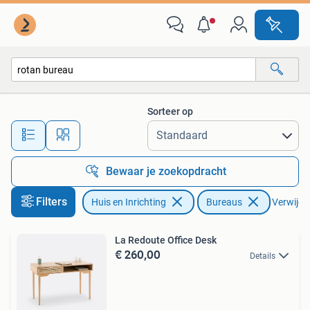
Bureaus
Sorteer op
Alle afstanden…
Bewaar je zoekopdracht
Filters
Huis en Inrichting
Bureaus
Verwijder
La Redoute Office Desk
€ 260,00
Details