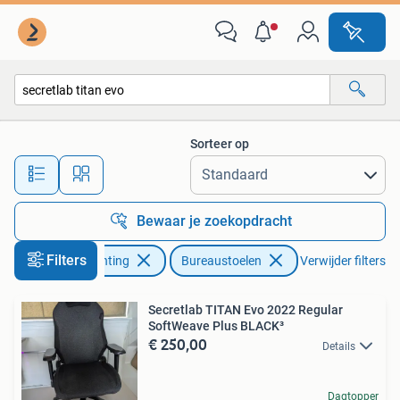
Bureaustoelen
Sorteer op
Alle afstanden…
Bewaar je zoekopdracht
Filters
Huis en Inrichting
Bureaustoelen
Verwijder filters
Secretlab TITAN Evo 2022 Regular
SoftWeave Plus BLACK³
€ 250,00
Details
Dagtopper