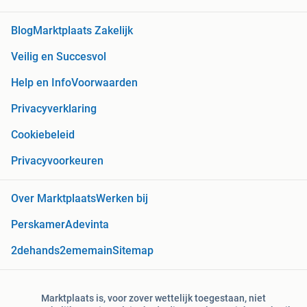
Blog
Marktplaats Zakelijk
Veilig en Succesvol
Help en Info
Voorwaarden
Privacyverklaring
Cookiebeleid
Privacyvoorkeuren
Over Marktplaats
Werken bij
Perskamer
Adevinta
2dehands
2ememain
Sitemap
Marktplaats is, voor zover wettelijk toegestaan, niet