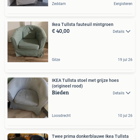
Zeddam
Eergisteren
Ikea Tullsta fauteuil mintgroen
€ 40,00
Details
Gilze
19 jul 26
IKEA Tullsta stoel met grijze hoes
(origineel rood)
Bieden
Details
Loosdrecht
10 jul 26
Twee prima donkerblauwe Ikea Tullsta