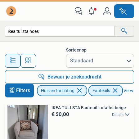
Fauteuils
Sorteer op
Alle afstanden…
Bewaar je zoekopdracht
Filters
Huis en Inrichting
Fauteuils
Verwijde
IKEA TULLSTA Fauteuil Lofallet beige
€ 50,00
Details