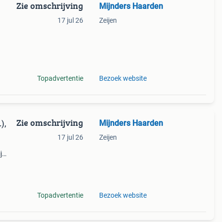
Zie omschrijving
Mijnders Haarden
17 jul 26
Zeijen
atste
Topadvertentie
Bezoek website
Zie omschrijving
Mijnders Haarden
),
17 jul 26
Zeijen
j
rs
a 50
Topadvertentie
Bezoek website