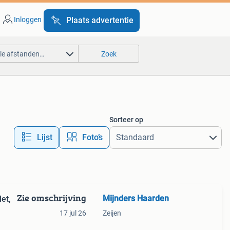
Inloggen
Plaats advertentie
lle afstanden…
Zoek
Sorteer op
Lijst
Foto’s
Zie omschrijving
Mijnders Haarden
let,
17 jul 26
Zeijen