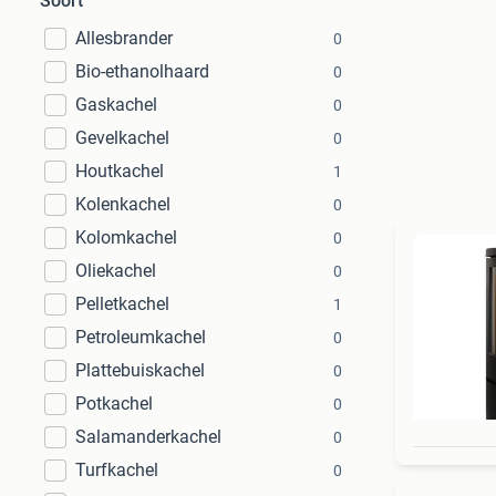
Soort
Allesbrander
0
Bio-ethanolhaard
0
Gaskachel
0
Gevelkachel
0
Houtkachel
1
Kolenkachel
0
Kolomkachel
0
Oliekachel
0
Pelletkachel
1
Petroleumkachel
0
Plattebuiskachel
0
Potkachel
0
Salamanderkachel
0
Turfkachel
0