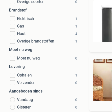
Overige soorten
0
Brandstof
Elektrisch
1
Gas
1
Hout
4
Overige brandstoffen
1
Moet nu weg
Moet nu weg
0
Levering
Ophalen
1
Verzenden
0
Aangeboden sinds
Vandaag
0
Gisteren
0