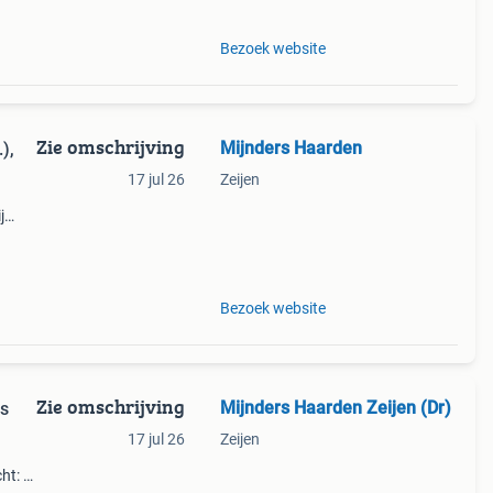
Bezoek website
Zie omschrijving
Mijnders Haarden
),
17 jul 26
Zeijen
j
rs
a 50
Bezoek website
Zie omschrijving
Mijnders Haarden Zeijen (Dr)
rs
17 jul 26
Zeijen
ht: <