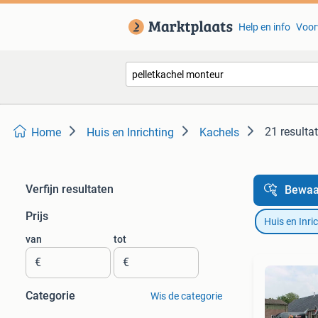
Help en info
Voor
21 resulta
Home
Huis en Inrichting
Kachels
Verfijn resultaten
Bewaa
Prijs
Huis en Inri
van
tot
€
€
Categorie
Wis de categorie