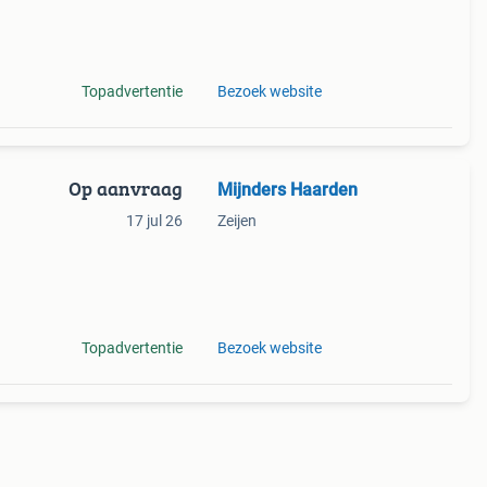
atste
Topadvertentie
Bezoek website
Op aanvraag
Mijnders Haarden
n
17 jul 26
Zeijen
atste
Topadvertentie
Bezoek website