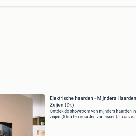
Elektrische haarden - Mijnders Haarde
Zeijen (Dr.)
Ontdek de showroom van mijnders haarden in
zeijen (5 km ten noorden van assen). In onze
showroom worden de nieuwste technieken, la
designs en meest moderne combinaties
tentoongesteld. Wij leveren