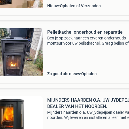
Nieuw
Ophalen of Verzenden
Pelletkachel onderhoud en reparatie
Ben je op zoek naar een ervaren onderhouds
monteur voor uw pelletkachel. Graag bellen of
bericht naar mijn nummer voor vragen
0615906699. Reageer niet op marktplaats
berichten. Bij meer als 30 km vanu
Zo goed als nieuw
Ophalen
MIJNDERS HAARDEN O.A. UW JYDEPE
DEALER VAN HET NOORDEN.
Mijnders haarden o.a. Uw jydepejsen daeler v
noorden. Wij leveren en installeren alleen met 
monteurs rookkanalen en haarden in een stra
circa 50 km rondom assen. Ook zijn wij dealer