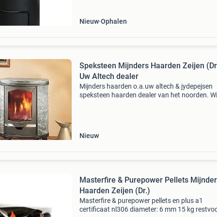
Nieuw
Ophalen
Speksteen Mijnders Haarden Zeijen (Dr.
Uw Altech dealer
Mijnders haarden o.a.uw altech & jydepejsen
speksteen haarden dealer van het noorden. Wi
leveren en installeren alleen met eigen monteu
rookkanalen en haarden in een straal van circ
km rond
Nieuw
Masterfire & Purepower Pellets Mijnde
Haarden Zeijen (Dr.)
Masterfire & purepower pellets en plus a1
certificaat nl306 diameter: 6 mm 15 kg restvoc