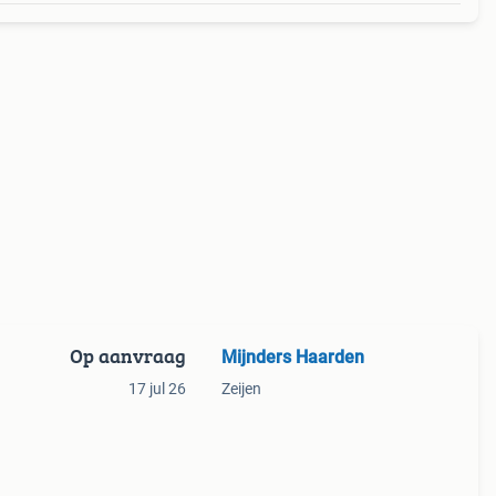
Op aanvraag
Mijnders Haarden
n
17 jul 26
Zeijen
atste