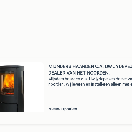
MIJNDERS HAARDEN O.A. UW JYDEPE
DEALER VAN HET NOORDEN.
Mijnders haarden o.a. Uw jydepejsen daeler v
noorden. Wij leveren en installeren alleen met 
monteurs rookkanalen en haarden in een stra
circa 50 km rondom assen. Ook zijn wij dealer
Nieuw
Ophalen