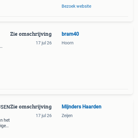
Bezoek website
Zie omschrijving
bram40
17 jul 26
Hoorn
Zie omschrijving
Mijnders Haarden
JSEN
17 jul 26
Zeijen
an het
eigen
al van