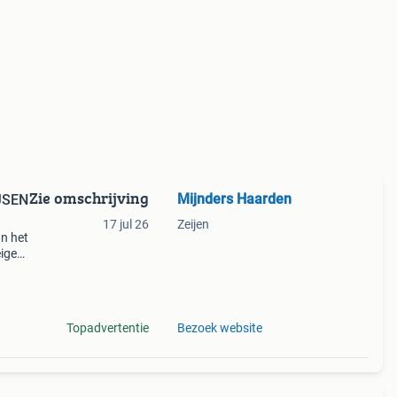
Zie omschrijving
Mijnders Haarden
JSEN
17 jul 26
Zeijen
an het
eigen
al van
Topadvertentie
Bezoek website