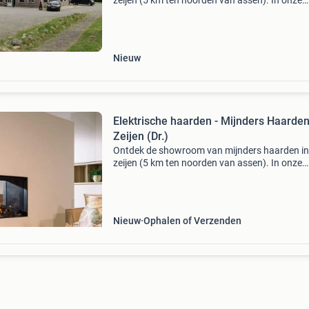
zeijen (5 km ten noorden van assen). In onze
showroom worden de nieuwste technieken, la
designs en meest moderne combinaties
tentoongesteld. Wij leveren
Nieuw
Elektrische haarden - Mijnders Haarde
Zeijen (Dr.)
Ontdek de showroom van mijnders haarden in
zeijen (5 km ten noorden van assen). In onze
showroom worden de nieuwste technieken, la
designs en meest moderne combinaties
tentoongesteld. Wij leveren
Nieuw
Ophalen of Verzenden