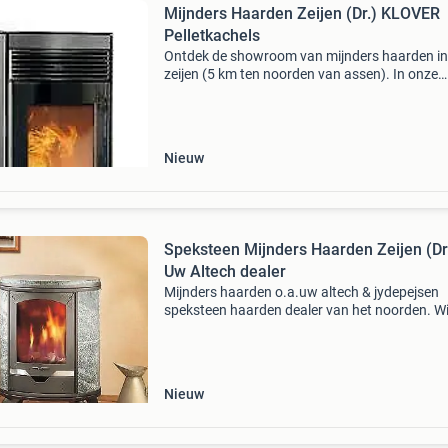
Mijnders Haarden Zeijen (Dr.) KLOVER
Pelletkachels
Ontdek de showroom van mijnders haarden in
zeijen (5 km ten noorden van assen). In onze
showroom worden de nieuwste technieken, la
designs en meest moderne combinaties
tentoongesteld. Wij leveren
Nieuw
Speksteen Mijnders Haarden Zeijen (Dr.
Uw Altech dealer
Mijnders haarden o.a.uw altech & jydepejsen
speksteen haarden dealer van het noorden. Wi
leveren en installeren alleen met eigen monteu
rookkanalen en haarden in een straal van circ
km rond
Nieuw