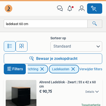
Kasten | Ladekasten
Sorteer op
Alle afstanden…
Bewaar je zoekopdracht
Filters
Huis en Inrichting
Ladekasten
Verwijder filters
Ahrend Ladeblok - Zwart | 55 x 42 x 60
cm
€ 90,75
Details
Topadvertentie