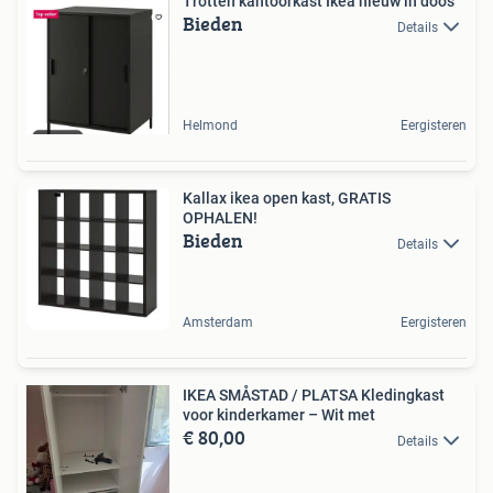
Trotten kantoorkast Ikea nieuw in doos
Bieden
Details
Helmond
Eergisteren
Kallax ikea open kast, GRATIS
OPHALEN!
Bieden
Details
Amsterdam
Eergisteren
IKEA SMÅSTAD / PLATSA Kledingkast
voor kinderkamer – Wit met
€ 80,00
Details