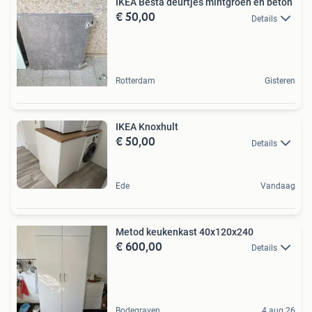
IKEA Besta deurtjes mintgroen en beton
€ 50,00
Details
Rotterdam
Gisteren
IKEA Knoxhult
€ 50,00
Details
Ede
Vandaag
Metod keukenkast 40x120x240
€ 600,00
Details
Bodegraven
4 aug 26