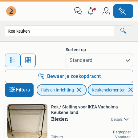
Keuken | Keukenelementen
Sorteer op
Alle afstanden…
Bewaar je zoekopdracht
Filters
Huis en Inrichting
Keukenelementen
Rek / Stelling voor IKEA Vadholma
Keukeneiland
Bieden
Details
Dagtopper
Tilburg
Vandaag