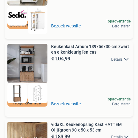
Topadvertentie
Beoordeeld met 9+
Bezoek website
Eergisteren
Keukenkast Arhuni 139x56x30 cm zwart
en eikenkleurig [en.cas
€ 104,99
Details
Topadvertentie
Hoge kwaliteit
Bezoek website
Eergisteren
vidaXL Keukenopslag Kast HATTEM
Olijfgroen 90 x 50 x 53 cm
€ 183,99
Details