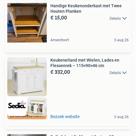
Handige Keukenonderkast met Twee
Houten Planken
€ 15,00
Details
Amersfoort
5 aug 26
Keukeneiland met Wielen, Lades en
Flessenrek – 115×90×46 cm
€ 332,00
Details
Beoordeeld met 9+
Bezoek website
5 aug 26