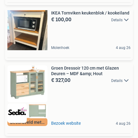
IKEA Tornviken keukenblok / kookeiland
€ 100,00
Details
Molenhoek
4 aug 26
Groen Dressoir 120 cm met Glazen
Deuren – MDF &amp; Hout
€ 327,00
Details
Beoordeeld met 9+
Bezoek website
4 aug 26