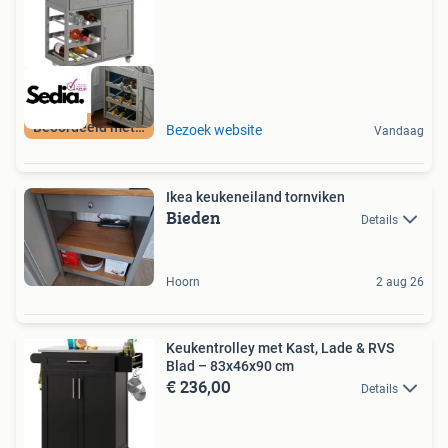
Beoordeeld met 9+
Bezoek website
Vandaag
Ikea keukeneiland tornviken
Bieden
Details
Hoorn
2 aug 26
Keukentrolley met Kast, Lade & RVS
Blad – 83x46x90 cm
€ 236,00
Details