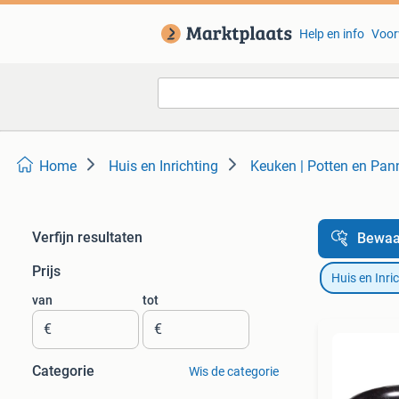
Help en info
Voor
Home
Huis en Inrichting
Keuken | Potten en Pan
Verfijn resultaten
Bewaa
Prijs
Huis en Inri
van
tot
€
€
Categorie
Wis de categorie