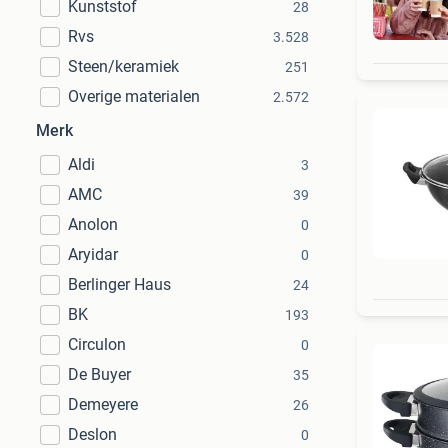
Kunststof
28
Ret
Rvs
3.528
Steen/keramiek
251
Overige materialen
2.572
Merk
Aldi
3
AMC
39
Anolon
0
Aryidar
0
Berlinger Haus
24
BK
193
Circulon
0
De Buyer
35
Demeyere
26
Deslon
0