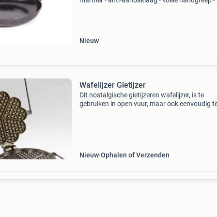
marmer - anti-aanbaklaag - koele handgreep -
cmkook met gemak en stijl met deze 28 cm
marmeren koekenpan. Anti-aanbaklaag, eenv
te reinigen en duurzaam
Nieuw
Wafelijzer Gietijzer
Dit nostalgische gietijzeren wafelijzer, is te
gebruiken in open vuur, maar ook eenvoudig t
plaatsen op een kookplaat, houtfornuis of
houtkachel. De heerlijkste wafels maakt u met
recept dat gego
Nieuw
Ophalen of Verzenden