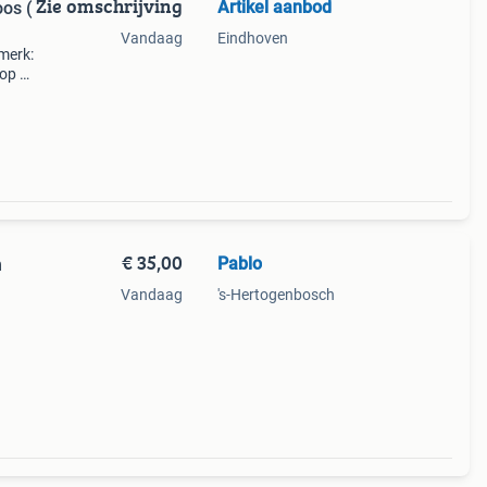
Zie omschrijving
Artikel aanbod
os (
Vandaag
Eindhoven
 merk:
 op de
cm
7
€ 35,00
Pablo
n
Vandaag
's-Hertogenbosch
 pan
van