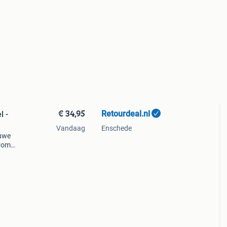
€ 34,95
Retourdeal.nl
l -
Vandaag
Enschede
auwe
arom
al