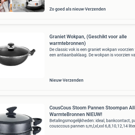
ourdeal Korting
Zo goed als nieuw
Verzenden
Graniet Wokpan, (Geschikt voor alle
warmtebronnen)
De classic vok is een graniet wokpan voorzien
een antiaanbaklaag. De wokpan is voorzien v
een glazen deksel met stoomventiel. Ideaal o
duurzaam en energiezuinig te koken en uw maa
extra la
Nieuw
Verzenden
CousCous Stoom Pannen Stoompan All
WarmteBronnen NIEUW!
Betalingsmogelijkheden: ideal, bankcontact, p
cousccous pannen s,m,l,xl,xxl 6,8,10,12,14 lite
leverbaar... Baasisgek.com prijs: vanaf 39 eur