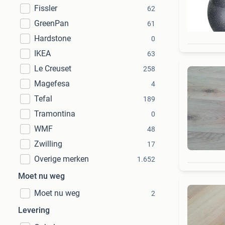
Fissler
62
GreenPan
61
Hardstone
0
IKEA
63
Le Creuset
258
Magefesa
4
Tefal
189
Tramontina
0
WMF
48
Zwilling
17
Overige merken
1.652
Moet nu weg
Moet nu weg
2
Levering