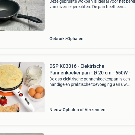
Deze gebruikte wokpan is ideaal voor het bere
van diverse gerechten. De pan heeft een
antiaanbaklaag, wat het koken en schoonma
vergemakkelijkt. Perfect voor snelle
roerbakgerechten of andere a
Gebruikt
Ophalen
DSP KC3016 - Elektrische
Pannenkoekenpan - Ø 20 cm - 650W -
De dsp elektrische pannenkoekenpan is een
handige en praktische toevoeging aan uw
keukenapparatuur. Met zijn compacte formaa
krachtige vermogen van 650w en
gebruiksvriendelijk ontwerp kunt u moeitel
Nieuw
Ophalen of Verzenden