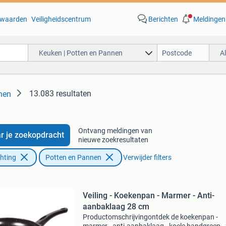
waarden
Veiligheidscentrum
Berichten
Meldingen
Keuken | Potten en Pannen
A
13.083 resultaten
nen
Ontvang meldingen van
r je zoekopdracht
nieuwe zoekresultaten
chting
Potten en Pannen
Verwijder filters
Veiling - Koekenpan - Marmer - Anti-
aanbaklaag 28 cm
Productomschrijvingontdek de koekenpan -