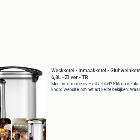
Weckketel - Inmaakketel - Gluhweinkete
6,8L - Zilver - TR
Meer informatie over dit artikel? Klik op de bl
knop: ‘website’ om het artikel te bekijken. Wa
bestellen bij retourdeal.nl? Voor 15:00 besteld,
volgende werkdag in huis. 1 Jaar garantie op 