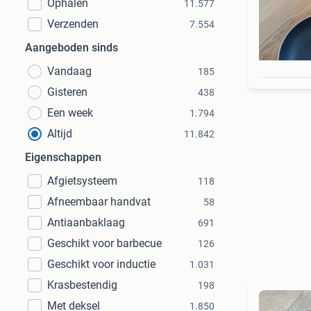
Ophalen
11.577
Verzenden
7.554
Aangeboden sinds
Vandaag
185
Gisteren
438
Een week
1.794
Altijd
11.842
Eigenschappen
Afgietsysteem
118
Afneembaar handvat
58
Antiaanbaklaag
691
Geschikt voor barbecue
126
Geschikt voor inductie
1.031
Krasbestendig
198
Met deksel
1.850