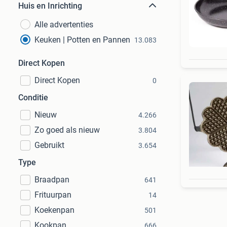
Huis en Inrichting
Alle advertenties
Keuken | Potten en Pannen
13.083
Direct Kopen
Direct Kopen
0
Conditie
Nieuw
4.266
Zo goed als nieuw
3.804
Gebruikt
3.654
Type
Braadpan
641
Frituurpan
14
Koekenpan
501
Kookpan
666