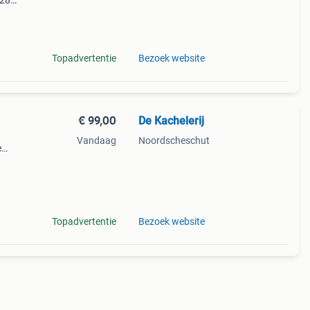
 28
oudig
Topadvertentie
Bezoek website
€ 99,00
De Kachelerij
Vandaag
Noordscheschut
e
 het
Topadvertentie
Bezoek website