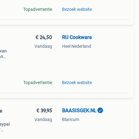
Topadvertentie
Bezoek website
€ 24,50
RU Cookware
Vandaag
Heel Nederland
 van
an
m
ltijd
Topadvertentie
Bezoek website
€ 39,95
BAASISGEK.NL
e
Vandaag
Blaricum
aypal
r
o