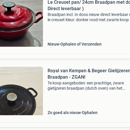
Le Creuset pan/ 24cm Braadpan met do
Direct leverbaar )
Braadpan incl. In doos nieuw direct leverbaar
le creuset kleur: donker rood met zwarte knop
deksel, weinig warte hierdoor op de knop 24 
breed binnenkleur: room achtig / geel prijs: 15
Nieuw
Ophalen of Verzenden
Royal van Kempen & Begeer Gietijzere
Braadpan - ZGAN!
Te koop aangeboden: een prachtige, zware
gietijzeren braadpan (dutch oven) van het
kwaliteitsmerk royal van kempen & begeer. De
is uitgevoerd in stijlvol matzwart en voorzien 
een roestvrij
Zo goed als nieuw
Ophalen