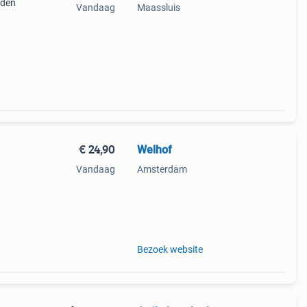
iden
Vandaag
Maassluis
ken
€ 24,90
Welhof
Vandaag
Amsterdam
t,
Bezoek website