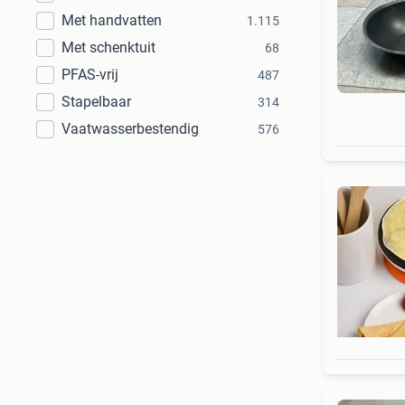
Met handvatten
1.115
Met schenktuit
68
PFAS-vrij
487
Stapelbaar
314
Vaatwasserbestendig
576