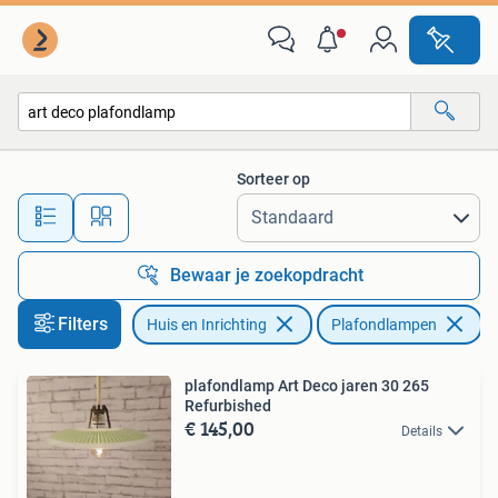
Lampen | Plafondlampen
Sorteer op
Alle afstanden…
Bewaar je zoekopdracht
Filters
Huis en Inrichting
Plafondlampen
Ve
plafondlamp Art Deco jaren 30 265
Refurbished
€ 145,00
Details