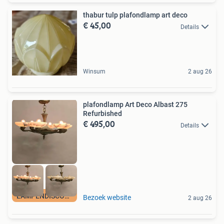
thabur tulp plafondlamp art deco
€ 45,00
Details
Winsum
2 aug 26
plafondlamp Art Deco Albast 275
Refurbished
€ 495,00
Details
LAMPENDISCOUNT_NL
Bezoek website
2 aug 26