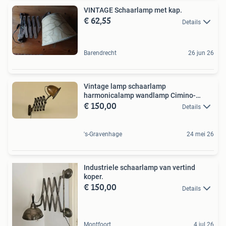
VINTAGE Schaarlamp met kap.
€ 62,55
Details
Barendrecht
26 jun 26
Vintage lamp schaarlamp
harmonicalamp wandlamp Cimino-
€ 150,00
Freoli
Details
's-Gravenhage
24 mei 26
Industriele schaarlamp van vertind
koper.
€ 150,00
Details
Montfoort
4 jul 26