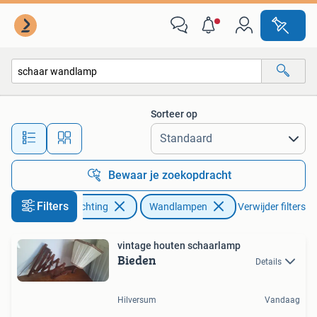
Lampen | Wandlampen
Sorteer op
Alle afstanden…
Bewaar je zoekopdracht
Filters
Huis en Inrichting
Wandlampen
Verwijder filters
vintage houten schaarlamp
Bieden
Details
Hilversum
Vandaag