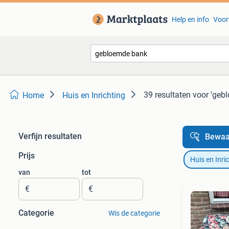
Help en info
Voor
39 resultaten
voor 'geb
Home
Huis en Inrichting
Verfijn resultaten
Bewaa
Prijs
Huis en Inri
van
tot
€
€
Categorie
Wis de categorie