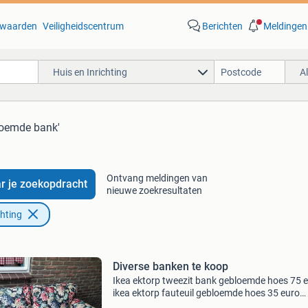
waarden
Veiligheidscentrum
Berichten
Meldingen
Huis en Inrichting
A
loemde bank'
Ontvang meldingen van
r je zoekopdracht
nieuwe zoekresultaten
chting
Diverse banken te koop
Ikea ektorp tweezit bank gebloemde hoes 75 
ikea ektorp fauteuil gebloemde hoes 35 euro
setprijs 100 euro vintage tweezit bank taupe 