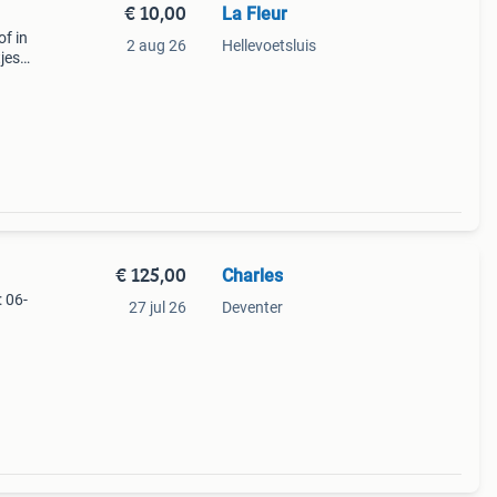
€ 10,00
La Fleur
f in
2 aug 26
Hellevoetsluis
jes
€ 125,00
Charles
: 06-
27 jul 26
Deventer