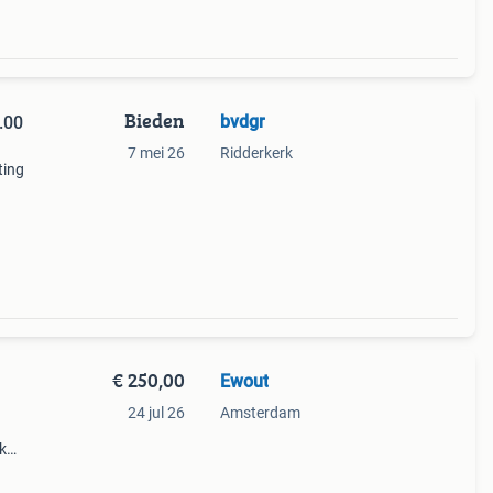
Bieden
bvdgr
7 mei 26
Ridderkerk
ting
 van
n
€ 250,00
Ewout
24 jul 26
Amsterdam
k
in een
bank