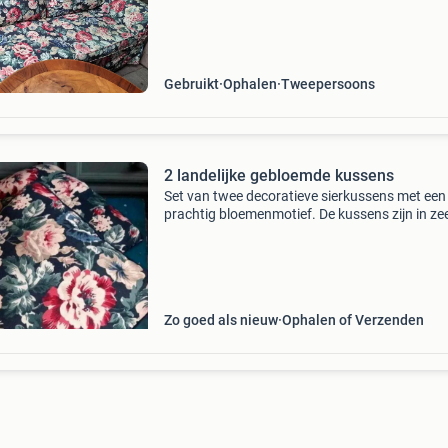
euro vintage houten salontafel 30 euro bij vra
graag een
Gebruikt
Ophalen
Tweepersoons
2 landelijke gebloemde kussens
Set van twee decoratieve sierkussens met een
prachtig bloemenmotief. De kussens zijn in ze
goede staat en voegen een gezellige sfeer toe
je interieur. Ideaal voor op de bank, stoel of be
Groot
Zo goed als nieuw
Ophalen of Verzenden