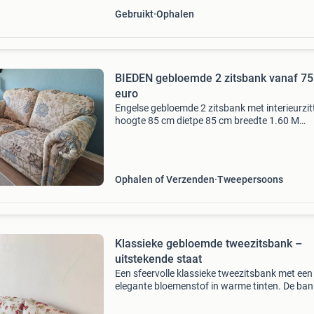
Gebruikt
Ophalen
BIEDEN gebloemde 2 zitsbank vanaf 75.00
euro
Engelse gebloemde 2 zitsbank met interieurzit
hoogte 85 cm dietpe 85 cm breedte 1.60 M
zithoogte 42 cm de zittingen zijn te verdiepen
50 cm naar 55 cm. Bieden de bank is egaal va
kleur. Op de
Ophalen of Verzenden
Tweepersoons
Klassieke gebloemde tweezitsbank –
uitstekende staat
Een sfeervolle klassieke tweezitsbank met een
elegante bloemenstof in warme tinten. De ban
heeft een tijdloze uitstraling en past prachtig 
landelijk, klassiek of romantisch interieur. De 