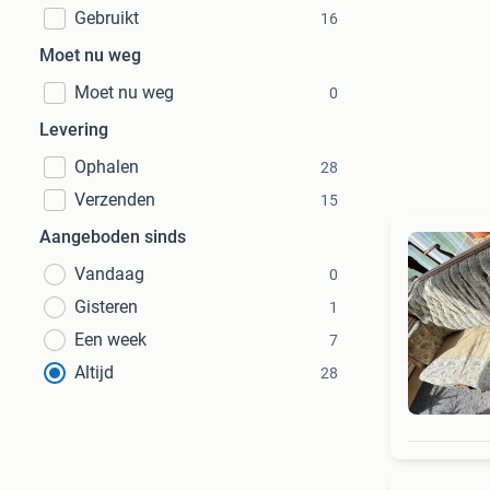
Gebruikt
16
Moet nu weg
Moet nu weg
0
Levering
Ophalen
28
Verzenden
15
Aangeboden sinds
Vandaag
0
Gisteren
1
Een week
7
Altijd
28