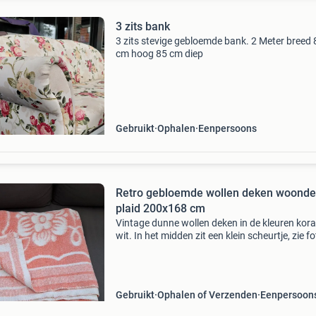
3 zits bank
3 zits stevige gebloemde bank. 2 Meter breed 
cm hoog 85 cm diep
Gebruikt
Ophalen
Eenpersoons
Retro gebloemde wollen deken woond
plaid 200x168 cm
Vintage dunne wollen deken in de kleuren kora
wit. In het midden zit een klein scheurtje, zie fo
Maar nog mooi genoeg om op de bank te legge
plaid om iets moois van te maken.
Gebruikt
Ophalen of Verzenden
Eenpersoon