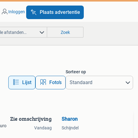
Inloggen
Plaats advertentie
lle afstanden…
Zoek
Sorteer op
Lijst
Foto’s
Zie omschrijving
Sharon
euro
Vandaag
Schijndel
60