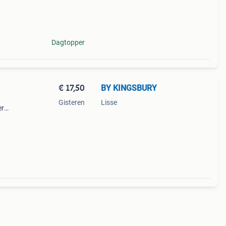
gen
Dagtopper
€ 17,50
BY KINGSBURY
Gisteren
Lisse
er
 aan
d.