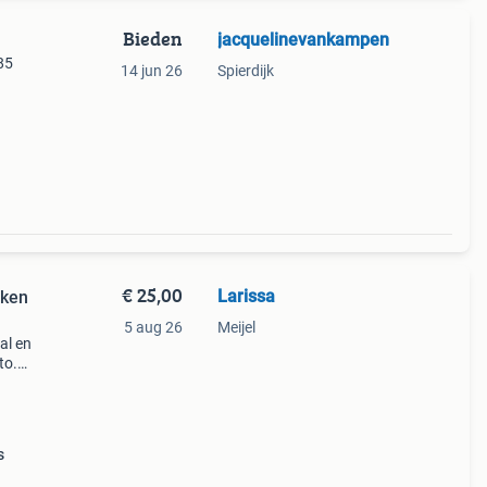
Bieden
jacquelinevankampen
85
14 jun 26
Spierdijk
€ 25,00
Larissa
eken
5 aug 26
Meijel
al en
to.
n als
s