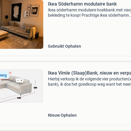
Ikea Söderhamn modulaire bank
Ikea söderhamn modulaire hoekbank met viar
bekleding te koop! Prachtige ikea söderhamn
hoekbank in de populaire viarp bekleding. De 
zit heerlijk comfortabel, is nog in goede staat 
uitwasbare
Gebruikt
Ophalen
Ikea Vimle (Slaap)Bank, nieuw en verpa
 weg
Hierbij verkoop ik de volgende vier producten(
bank), ik doe het goedkoop weg want het nee
ruimte in beslag. 00417621 Smedsbyn sbmec
slaapmechanisme dit is het uitklapbare
bed-/slaapmechanisme
Nieuw
Ophalen