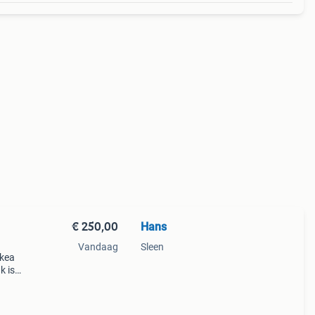
€ 250,00
Hans
Vandaag
Sleen
ikea
k is
k nog