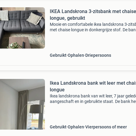
IKEA Landskrona 3-zitsbank met chais
longue, gebruikt
Mooie en comfortabele ikea landskrona 3-zit
met chaise longue in donkergrijze stof. De ban
gebruikt en heeft in een ruimte met kat gestaa
wat enkele sporen heeft na achter gelaten. Ide
Gebruikt
Ophalen
Driepersoons
Ikea Landskrona bank wit leer met cha
longue
Ikea landskrona bank van wit leer, 7 jaar gele
aangeschaft en in gebruikte staat. De bank he
wat vlekken onder de zitkussens en de kussen
met uitzondering van de chaise longue, zijn
doorgezete
Gebruikt
Ophalen
Vierpersoons of meer