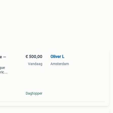
€ 500,00
Oliver L
ge —
Vandaag
Amsterdam
ngue
ric.
ons,
 app
Dagtopper