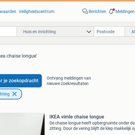
waarden
Veiligheidscentrum
Berichten
Meldingen
Huis en Inrichting
A
kea chaise longue'
Ontvang meldingen van
r je zoekopdracht
nieuwe zoekresultaten
chting
IKEA vimle chaise longue
De chaise longue heeft opbergruimte onder de
zitting. Door de vering blijft de klep makkelijk 
Het model is nog beschikbaar bij ikea. Dus de