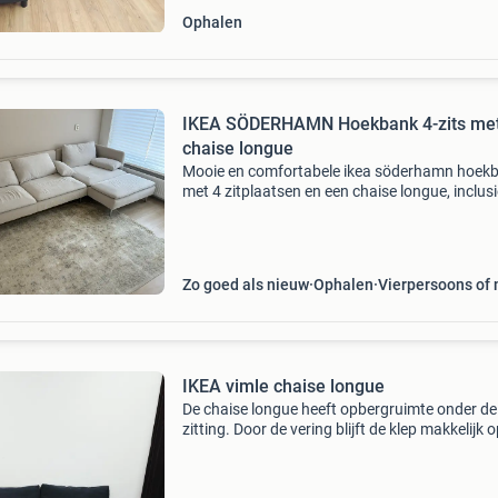
Ophalen
IKEA SÖDERHAMN Hoekbank 4-zits me
chaise longue
Mooie en comfortabele ikea söderhamn hoek
met 4 zitplaatsen en een chaise longue, inclusi
armleuningen. Ideaal voor ontspanning in de
woonkamer. De bank is in goede staat, inclusi
bijpassende
Zo goed als nieuw
Ophalen
Vierpersoons of
IKEA vimle chaise longue
De chaise longue heeft opbergruimte onder de
zitting. Door de vering blijft de klep makkelijk 
Het model is nog beschikbaar bij ikea. Dus de
armleuningen kunnen er nog bij besteld worde
hoez