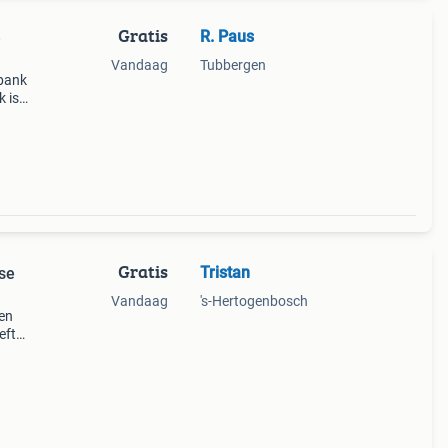
Gratis
R. Paus
e
Vandaag
Tubbergen
sbank
k is
n,
aal v
Gratis
Tristan
ise
Vandaag
's-Hertogenbosch
den
eft
s,