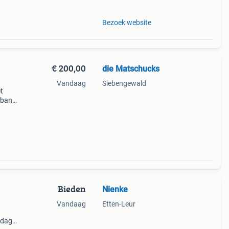
Bezoek website
€ 200,00
die Matschucks
Vandaag
Siebengewald
t
e bank
 te
asb
Bieden
Nienke
Vandaag
Etten-Leur
rdag