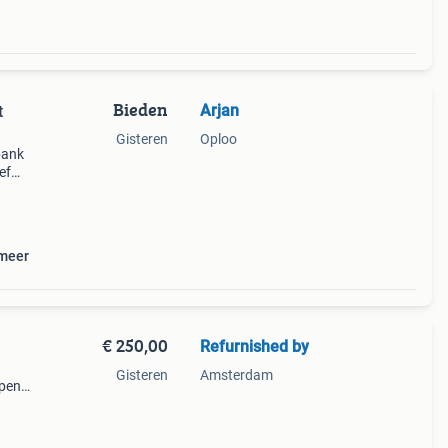
Bieden
Arjan
t
Gisteren
Oploo
bank
ef
ef
 meer
€ 250,00
Refurnished by
Gisteren
Amsterdam
open.
n. De