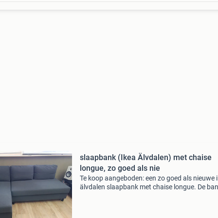
slaapbank (Ikea Älvdalen) met chaise
longue, zo goed als nie
Te koop aangeboden: een zo goed als nieuwe 
älvdalen slaapbank met chaise longue. De ban
nauwelijks gebruikt en is altijd met een deken
bedekt geweest. Daardoor verkeerd deze ban
in nieuw