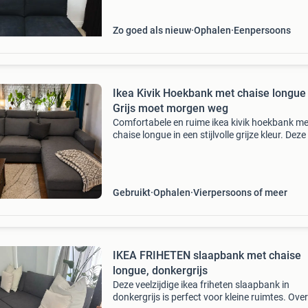
Zo goed als nieuw
Ophalen
Eenpersoons
Ikea Kivik Hoekbank met chaise longue
Grijs moet morgen weg
Comfortabele en ruime ikea kivik hoekbank me
chaise longue in een stijlvolle grijze kleur. Dez
biedt veel zitruimte en is perfect om heerlijk op
ontspannen. De hoezen zijn afneembaar en w
Gebruikt
Ophalen
Vierpersoons of meer
IKEA FRIHETEN slaapbank met chaise
longue, donkergrijs
Deze veelzijdige ikea friheten slaapbank in
donkergrijs is perfect voor kleine ruimtes. Ove