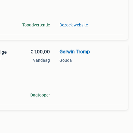
n. De
Topadvertentie
Bezoek website
€ 100,00
Gerwin Tromp
eige
n
Vandaag
Gouda
Dagtopper