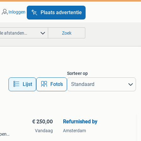
Inloggen
Plaats advertentie
lle afstanden…
Zoek
Sorteer op
Lijst
Foto’s
€ 250,00
Refurnished by
Vandaag
Amsterdam
open.