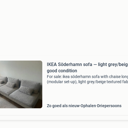
IKEA Söderhamn sofa — light grey/bei
good condition
For sale: ikea söderhamn sofa with chaise lo
(modular set-up), light grey/beige textured fab
Deep, comfortable seat with loose back cushi
on metal legs. No tears or stains. Dimensions:
Zo goed als nieuw
Ophalen
Driepersoons