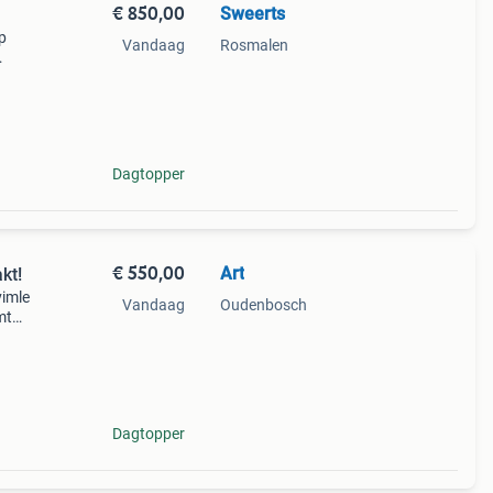
€ 850,00
Sweerts
p
Vandaag
Rosmalen
bank
met
Dagtopper
€ 550,00
Art
kt!
vimle
Vandaag
Oudenbosch
mt
h
Dagtopper