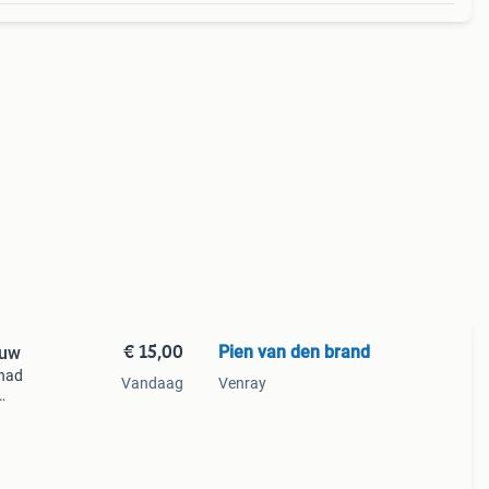
€ 15,00
Pien van den brand
euw
 had
Vandaag
Venray
et
erfe