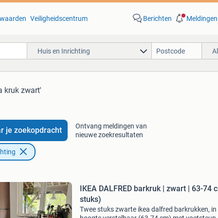
waarden
Veiligheidscentrum
Berichten
Meldingen
Huis en Inrichting
A
a kruk zwart'
Ontvang meldingen van
r je zoekopdracht
nieuwe zoekresultaten
chting
IKEA DALFRED barkruk | zwart | 63-74 
stuks)
Twee stuks zwarte ikea dalfred barkrukken, in