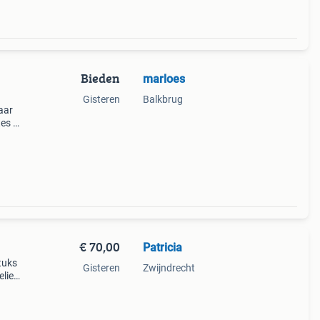
Bieden
marloes
Gisteren
Balkbrug
aar
tes of
 van
€ 70,00
Patricia
tuks
Gisteren
Zwijndrecht
elieve