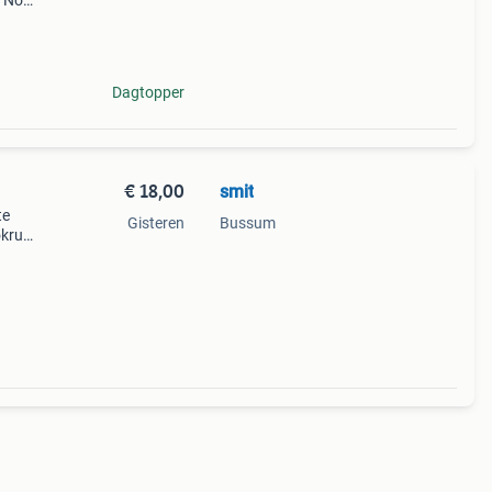
. Nog
Dagtopper
€ 18,00
smit
te
Gisteren
Bussum
okruk,
paar
e