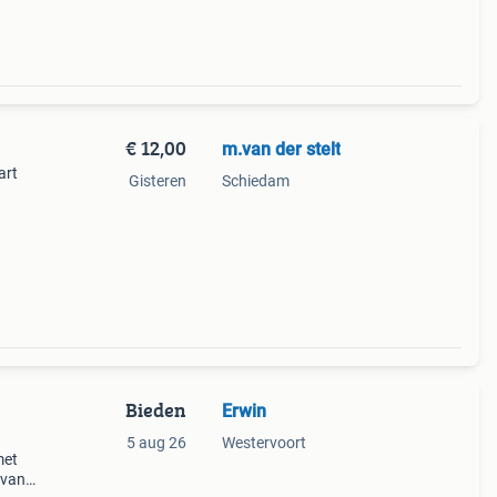
€ 12,00
m.van der stelt
art
Gisteren
Schiedam
Bieden
Erwin
5 aug 26
Westervoort
met
 van