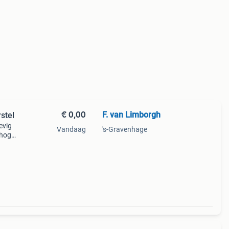
€ 0,00
F. van Limborgh
stel
evig
Vandaag
's-Gravenhage
 hoge