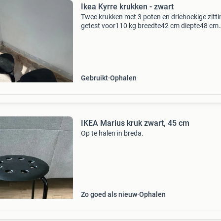
Ikea Kyrre krukken - zwart
Twee krukken met 3 poten en driehoekige zitti
getest voor110 kg breedte42 cm diepte48 cm
hoogte45 cm zitbreedte34 cm zitdiepte35 cm
alleen ophalen in delft
Gebruikt
Ophalen
IKEA Marius kruk zwart, 45 cm
Op te halen in breda.
Zo goed als nieuw
Ophalen