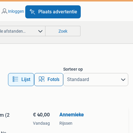
Inloggen
Plaats advertentie
lle afstanden…
Zoek
Sorteer op
Lijst
Foto’s
€ 40,00
Annemieke
cm (2
Vandaag
Rijssen