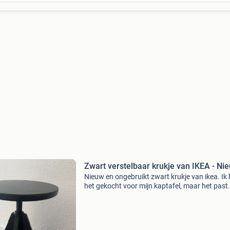
Zwart verstelbaar krukje van IKEA - Ni
Nieuw en ongebruikt zwart krukje van ikea. Ik
het gekocht voor mijn kaptafel, maar het past
helaas niet goed bij de rest van het interieur. H
krukje is in hoogte verstelbaar en verkeert in p