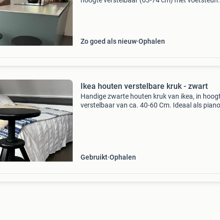
hoogte verstelbaar (63-74 cm) met voetsteun
steeds te koop bij ikea. Nieuwe verlaagde prijs
€49,99 > €29,99. De krukken zijn nooit gebru
Zo goed als nieuw
Ophalen
Ikea houten verstelbare kruk - zwart
Handige zwarte houten kruk van ikea, in hoog
verstelbaar van ca. 40-60 Cm. Ideaal als pian
bij een bureau of aan tafel. De kruk heeft een 
kleine verfbeschadigingen die gemakkelijk bij t
Gebruikt
Ophalen