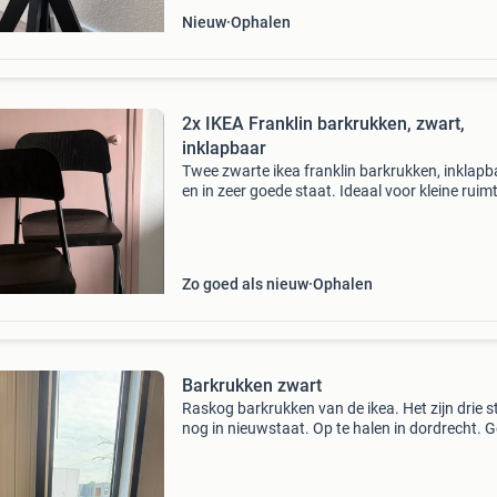
Nieuw
Ophalen
2x IKEA Franklin barkrukken, zwart,
inklapbaar
Twee zwarte ikea franklin barkrukken, inklapb
en in zeer goede staat. Ideaal voor kleine ruim
als extra zitplaats. Hoogte van de zitting is
ongeveer 63 cm, geschikt voor een barhoogte
90
Zo goed als nieuw
Ophalen
Barkrukken zwart
Raskog barkrukken van de ikea. Het zijn drie s
nog in nieuwstaat. Op te halen in dordrecht. G
contant betalen.