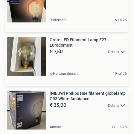
Rotterdam
6 jul 26
Grote LED Filament Lamp E27 -
Eurodomest
€ 7,50
Details
's-Hertogenbosch
19 jul 26
[NIEUW] Philips Hue filament globelamp
G93 White Ambiance
€ 35,00
Details
Almere
12 jun 26