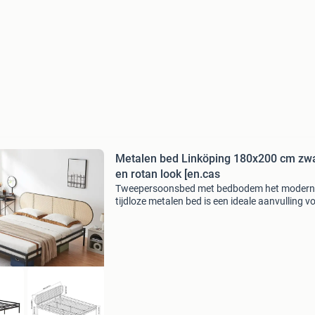
Metalen bed Linköping 180x200 cm zw
en rotan look [en.cas
Tweepersoonsbed met bedbodem het modern
tijdloze metalen bed is een ideale aanvulling v
uw slaapkamer. Het is veelzijdig inzetbaar en 
perfect in verschillende interieurstijlen, van kla