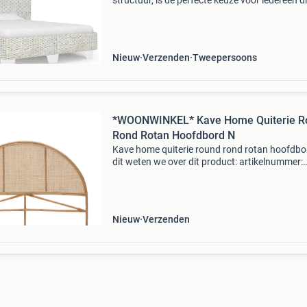
structuur, is de perfecte keuze voor iedereen d
exotische uitstraling aan de slaapkamer wil
toevoegen. Het bedframe is handgemaakt va
massief mahon
Nieuw
Verzenden
Tweepersoons
*WOONWINKEL* Kave Home Quiterie R
Rond Rotan Hoofdbord N
Kave home quiterie round rond rotan hoofdbo
dit weten we over dit product: artikelnummer:
1043854 afmetingen: breedte: 168 cm x diepte
cm x hoogte: 120 cm. Los hoofdbord voor mo
aan wand o
Nieuw
Verzenden