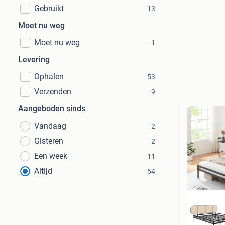
Gebruikt
13
Moet nu weg
Moet nu weg
1
Levering
Ophalen
53
Verzenden
9
Aangeboden sinds
Vandaag
2
Gisteren
2
Een week
11
Altijd
54