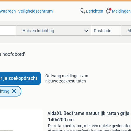
waarden
Veiligheidscentrum
Berichten
Meldingen
Huis en Inrichting
A
n hoofdbord'
Ontvang meldingen van
r je zoekopdracht
nieuwe zoekresultaten
chting
vidaXL Bedframe natuurlijk rattan grijs
140x200 cm
Dit rotan bedframe, met een unieke gevlochte