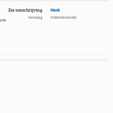
Zie omschrijving
Henk
Vandaag
Hollandscheveld
arde