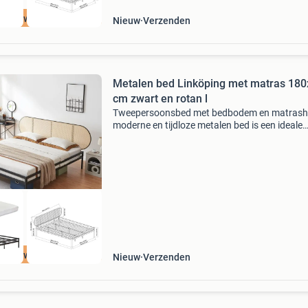
oge kwaliteit
Nieuw
Verzenden
Metalen bed Linköping met matras 18
cm zwart en rotan l
Tweepersoonsbed met bedbodem en matrash
moderne en tijdloze metalen bed is een ideale
aanvulling voor uw slaapkamer. Het is veelzijdi
gebruiken en past zich perfect aan uiteenlope
interieurst
oge kwaliteit
Nieuw
Verzenden