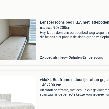
Eenspersoons bed IKEA met lattebode
matras 90x200cm
Hey ik doe deze een persoonbed weg wegens 
die helaas niet past in de slaap graag zelf oph
Zo goed als nieuw
Ophalen
Eenpersoons
vidaXL Bedframe natuurlijk rattan grijs
140x200 cm
Dit rotan bedframe, met een unieke gevlochte
structuur, is de perfecte keuze voor iedereen d
exotische uitstraling aan de slaapkamer wil
toevoegen. Het bedframe is handgemaakt va
massief mahon