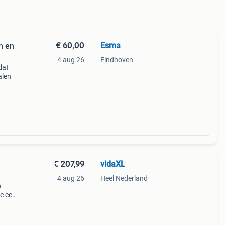
€ 60,00
Esma
m en
4 aug 26
Eindhoven
dat
alen
€ 207,99
vidaXL
4 aug 26
Heel Nederland
n
ie een
n