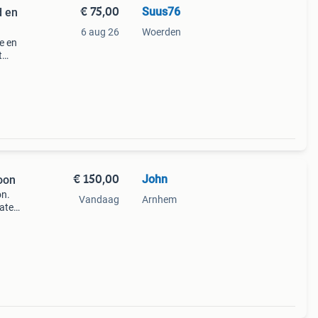
€ 75,00
Suus76
d en
6 aug 26
Woerden
e en
t
x200
€ 150,00
John
oon
on.
Vandaag
Arnhem
Maten
: 114