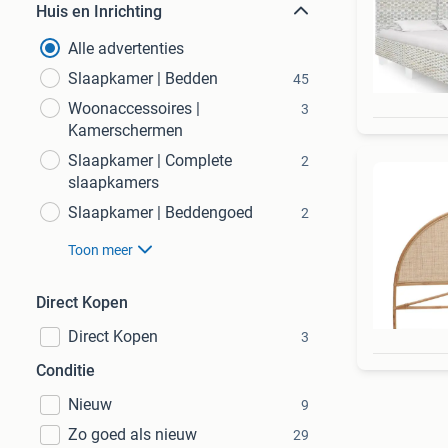
Huis en Inrichting
Alle advertenties
Slaapkamer | Bedden
45
Woonaccessoires |
3
Kamerschermen
Slaapkamer | Complete
2
slaapkamers
Slaapkamer | Beddengoed
2
Toon meer
Direct Kopen
Direct Kopen
3
Conditie
Nieuw
9
Zo goed als nieuw
29