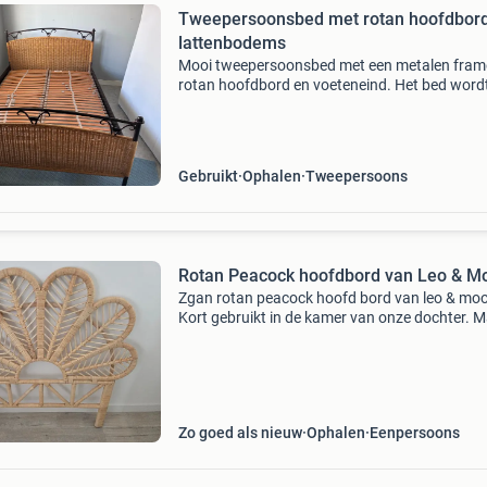
Tweepersoonsbed met rotan hoofdbor
lattenbodems
Mooi tweepersoonsbed met een metalen fram
rotan hoofdbord en voeteneind. Het bed word
geleverd inclusief twee lattenbodems van 70
cm. Eén van de lattenbodems heeft een
beschadiging (zie foto)
Gebruikt
Ophalen
Tweepersoons
Rotan Peacock hoofdbord van Leo & M
Zgan rotan peacock hoofd bord van leo & mo
Kort gebruikt in de kamer van onze dochter. 
zijn: - breedte poten: 94 cm - maximale breedte
cm - hoogte: 111 cm wordt bij leo & moon ge
Zo goed als nieuw
Ophalen
Eenpersoons