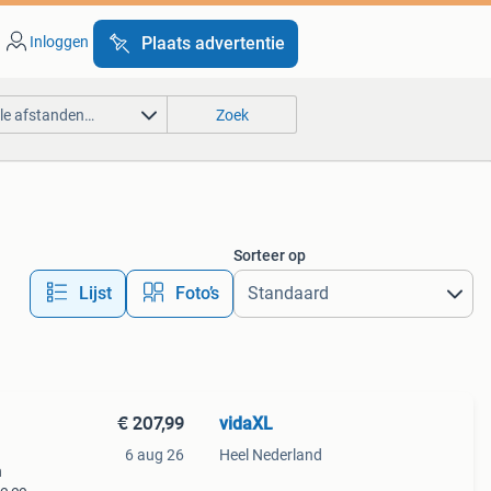
Inloggen
Plaats advertentie
lle afstanden…
Zoek
Sorteer op
Lijst
Foto’s
€ 207,99
vidaXL
6 aug 26
Heel Nederland
n