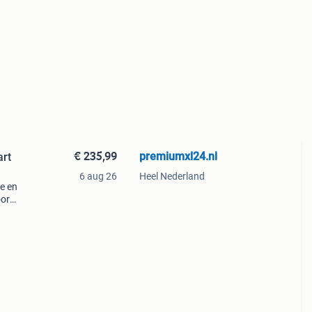
€ 235,99
premiumxl24.nl
art
6 aug 26
Heel Nederland
e en
oor
past
ssie