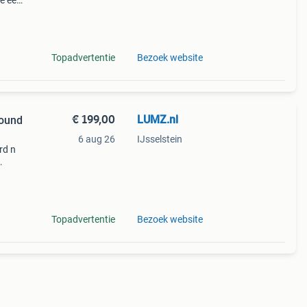
ie een
n
Topadvertentie
Bezoek website
€ 199,00
LUMZ.nl
ound
6 aug 26
IJsselstein
rd n
: 4
ntage
Topadvertentie
Bezoek website