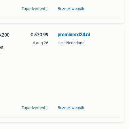
Topadvertentie
Bezoek website
€ 570,99
premiumxl24.nl
0x200
6 aug 26
Heel Nederland
et
g te
nde
Topadvertentie
Bezoek website