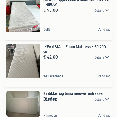
Gifvrije topper koudschuim Soft 90 x 210
- NIEUW
€ 95,00
Details
Delft
Vandaag
IKEA AFJÄLL Foam Mattress – 80 200
cm
€ 42,00
Details
's-Gravenhage
Vandaag
2x dikke nog bijna nieuwe matrassen
Bieden
Details
Nijmegen
Vandaag