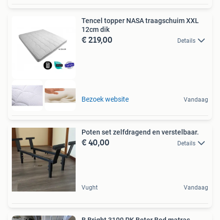
Tencel topper NASA traagschuim XXL
12cm dik
€ 219,00
Details
Bezoek website
Vandaag
Poten set zelfdragend en verstelbaar.
€ 40,00
Details
Vught
Vandaag
B Bright 3100 PK Beter Bed matras