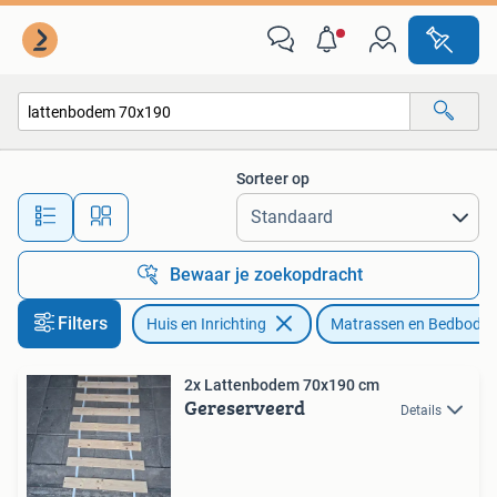
Slaapkamer | Matrassen en Bedbodems
Sorteer op
Alle afstanden…
Bewaar je zoekopdracht
Filters
Huis en Inrichting
Matrassen en Bedbode
2x Lattenbodem 70x190 cm
Gereserveerd
Details