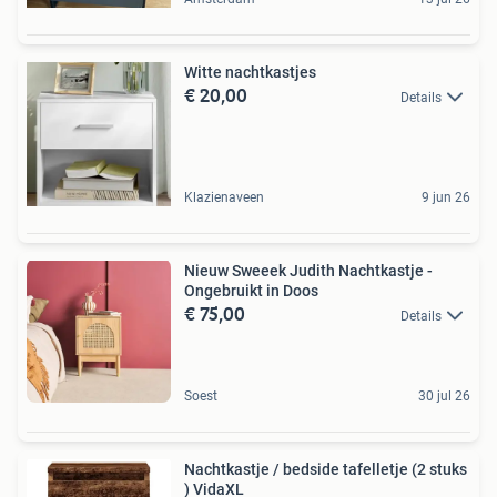
Witte nachtkastjes
€ 20,00
Details
Klazienaveen
9 jun 26
Nieuw Sweeek Judith Nachtkastje -
Ongebruikt in Doos
€ 75,00
Details
Soest
30 jul 26
Nachtkastje / bedside tafelletje (2 stuks
) VidaXL