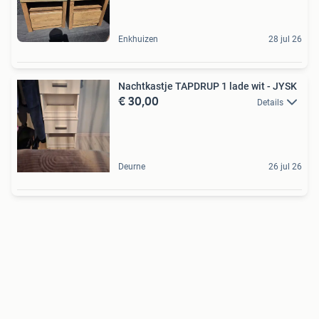
Enkhuizen
28 jul 26
Nachtkastje TAPDRUP 1 lade wit - JYSK
€ 30,00
Details
Deurne
26 jul 26