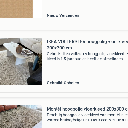
Duurzaam materiaal: het vloerkleed is gemaak
100%
Nieuw
Verzenden
IKEA VOLLERSLEV hoogpolig vloerklee
200x300 cm
Gebruikt ikea vollerslev hoogpolig vloerkleed. 
kleed is 1,5 jaar oud en heeft de afmetingen
200x300 cm. Ideaal voor een warme en gezell
sfeer in huis. Gaat weg wegens verandering v
interieur.
Gebruikt
Ophalen
Montèl hoogpolig vloerkleed 200x300 
Prachtig hoogpolig vloerkleed van montèl in e
warme bruine/beige tint. Het kleed is 200x30
en verkeert in prima staat. Ideaal voor een gez