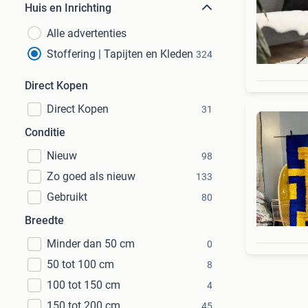
Huis en Inrichting
Alle advertenties
Stoffering | Tapijten en Kleden
324
Direct Kopen
Direct Kopen
31
Conditie
Nieuw
98
Zo goed als nieuw
133
Gebruikt
80
Breedte
Minder dan 50 cm
0
50 tot 100 cm
8
100 tot 150 cm
4
150 tot 200 cm
45