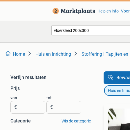
Help en info
Voor
Home
Huis en Inrichting
Stoffering | Tapijten en
Verfijn resultaten
Bewaa
Prijs
Huis en Inri
van
tot
€
€
Categorie
Wis de categorie