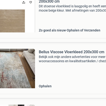
200x300 cm
Dit stoense vloerkleed is laagpolig en heeft ee
mooie beige kleur. Met afmetingen van 200x3
is het een ruim kleed dat perfect past in divers
interieurs. Het kleed is in uitstekende staat en 
Zo goed als nieuw
Ophalen of Verzenden
Bellus Viscose Vloerkleed 200x300 cm
Bekijk ook mijn andere advertenties voor meer
woonaccessoires en kwaliteitsartikelen / chec
my other listings for more home décor,
kitchenware, and quality items bellus viscose
vloerkleed 200x300
Ophalen