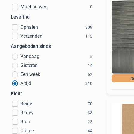
Moet nu weg
0
Levering
Ophalen
309
Verzenden
113
Aangeboden sinds
Vandaag
5
Gisteren
14
Een week
62
D
Altijd
310
Kleur
Beige
70
Blauw
38
Bruin
23
Crème
44