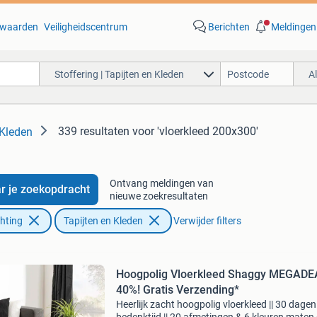
waarden
Veiligheidscentrum
Berichten
Meldingen
Stoffering | Tapijten en Kleden
A
339 resultaten
voor 'vloerkleed 200x300'
 Kleden
Ontvang meldingen van
r je zoekopdracht
nieuwe zoekresultaten
chting
Tapijten en Kleden
Verwijder filters
Hoogpolig Vloerkleed Shaggy MEGADE
40%! Gratis Verzending*
Heerlijk zacht hoogpolig vloerkleed || 30 dagen