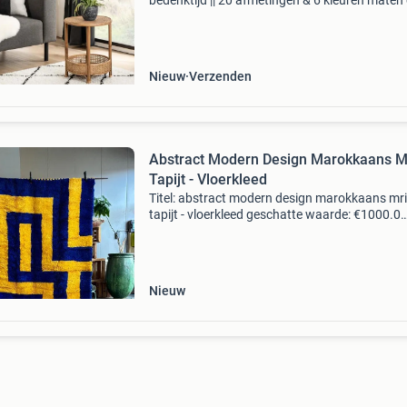
bedenktijd || 20 afmetingen & 6 kleuren maten
prijzen: hoogpolig vloerkleed habitat rechthoe
60x110 cm nu:€ 19,90 80x150 cm nu:€ 27,90
Nieuw
Verzenden
Abstract Modern Design Marokkaans Mr
Tapijt - Vloerkleed
Titel: abstract modern design marokkaans mri
tapijt - vloerkleed geschatte waarde: €1000.0
Belangrijk: winnende biedingen zijn exclusief 
koperbescherming + €3 kavel beschrijving voe
Nieuw