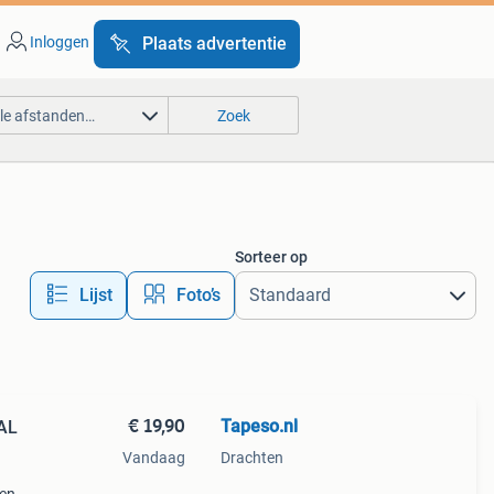
Inloggen
Plaats advertentie
lle afstanden…
Zoek
Sorteer op
Lijst
Foto’s
€ 19,90
Tapeso.nl
AL
Vandaag
Drachten