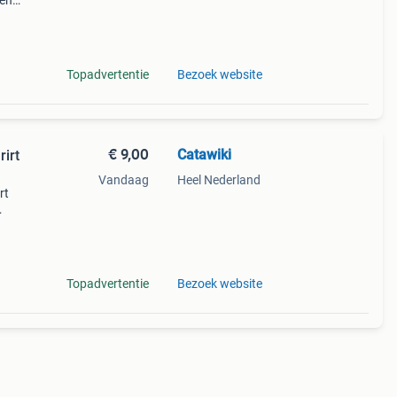
 en
k
Topadvertentie
Bezoek website
€ 9,00
Catawiki
irt
Vandaag
Heel Nederland
rt
9%
g ee
Topadvertentie
Bezoek website