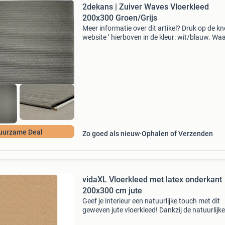
2dekans | Zuiver Waves Vloerkleed
200x300 Groen/Grijs
Meer informatie over dit artikel? Druk op de kno
website ’ hierboven in de kleur: wit/blauw. W
bestellen bij 2dekansje.com? Voor 16:00 beste
morgen in huis binnen nederland. 1 Jaar garan
uurzame Deal
Zo goed als nieuw
Ophalen of Verzenden
vidaXL Vloerkleed met latex onderkant
200x300 cm jute
Geef je interieur een natuurlijke touch met dit
geweven jute vloerkleed! Dankzij de natuurlijke
achterkant is het antistatisch en antislip.