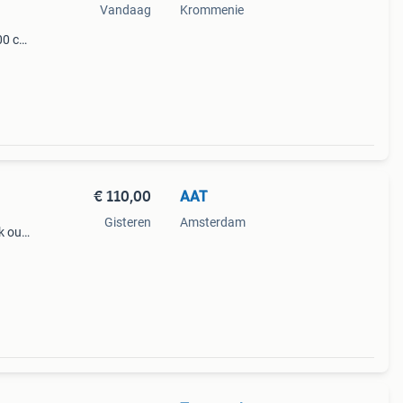
Vandaag
Krommenie
n
00 cm
e
bie
€ 110,00
AAT
Gisteren
Amsterdam
k out