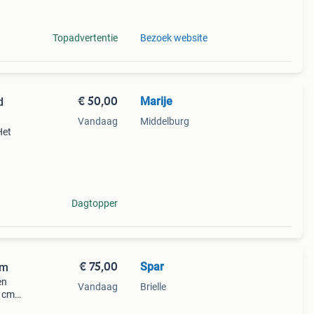
t van
Topadvertentie
Bezoek website
€ 50,00
Marije
d
Vandaag
Middelburg
Het
ige
an
Dagtopper
€ 75,00
Spar
cm
en
Vandaag
Brielle
0 cm
ellige