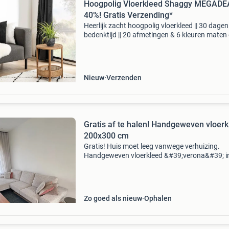
Hoogpolig Vloerkleed Shaggy MEGADE
40%! Gratis Verzending*
Heerlijk zacht hoogpolig vloerkleed || 30 dagen
bedenktijd || 20 afmetingen & 6 kleuren maten
prijzen: hoogpolig vloerkleed habitat rechthoe
60x110 cm nu:€ 19,90 80x150 cm nu:€ 27,90
Nieuw
Verzenden
Gratis af te halen! Handgeweven vloer
200x300 cm
Gratis! Huis moet leeg vanwege verhuizing.
Handgeweven vloerkleed &#39;verona&#39; i
kleur 419 (blauw/groen) van het merk feelgoo
Het kleed is 200x300 cm en is zo goed als nie
Afmetin
Zo goed als nieuw
Ophalen