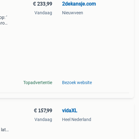
€ 233,99
2dekansje.com
Vandaag
Nieuwveen
p: ‘
aarom
ld,
ti
Topadvertentie
Bezoek website
€ 157,99
vidaXL
Vandaag
Heel Nederland
 latex