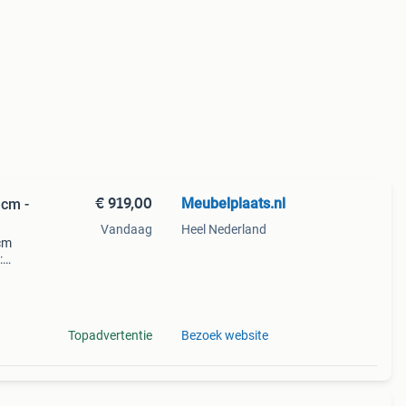
€ 919,00
Meubelplaats.nl
 cm -
Vandaag
Heel Nederland
 cm
:
oom?
leverd
Topadvertentie
Bezoek website