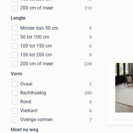
200 cm of meer
210
Lengte
Minder dan 50 cm
0
50 tot 100 cm
0
100 tot 150 cm
0
150 tot 200 cm
9
200 cm of meer
228
Vorm
Ovaal
2
Rechthoekig
290
Rond
5
Vierkant
0
Overige vormen
7
Moet nu weg