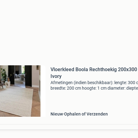
Vloerkleed Boola Rechthoekig 200x300
Ivory
Afmetingen (indien beschikbaar): lengte: 300
breedte: 200 cm hoogte: 1 cm diameter: diepte
zithoogte: zitdiepte: aanwezig in onze showr
Levertijd: nu besteld = di 11 aug - di 18 aug ge
b
Nieuw
Ophalen of Verzenden