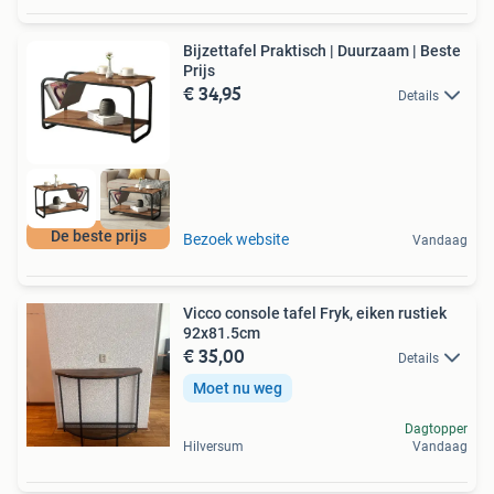
Bijzettafel Praktisch | Duurzaam | Beste
Prijs
€ 34,95
Details
De beste prijs
Bezoek website
Vandaag
Vicco console tafel Fryk, eiken rustiek
92x81.5cm
€ 35,00
Details
Moet nu weg
Dagtopper
Hilversum
Vandaag