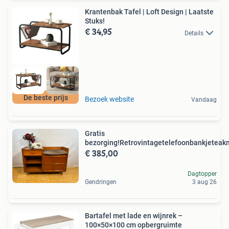
Krantenbak Tafel | Loft Design | Laatste
Stuks!
€ 34,95
Details
De beste prijs
Bezoek website
Vandaag
Gratis
bezorging!Retrovintagetelefoonbankjeteak
€ 385,00
Dagtopper
Gendringen
3 aug 26
Bartafel met lade en wijnrek –
100×50×100 cm opbergruimte