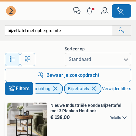
Tafels | Bijzettafels
Sorteer op
Alle afstanden…
Bewaar je zoekopdracht
Filters
Huis en Inrichting
Bijzettafels
Verwijder filters
Nieuwe Industriële Ronde Bijzettafel
met 3 Planken Houtlook
€ 138,00
Details