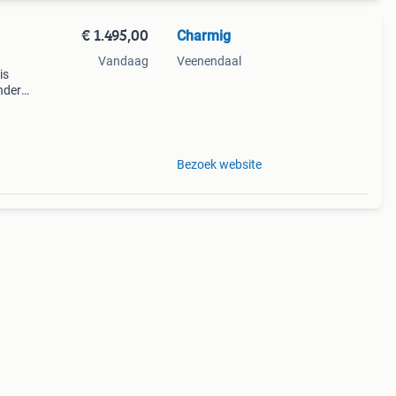
€ 1.495,00
Charmig
Vandaag
Veenendaal
is
nder.
t 2
e
Bezoek website