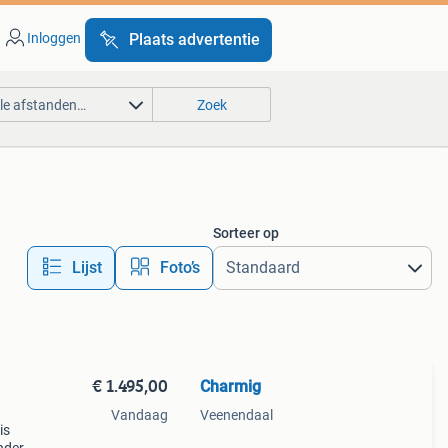
Inloggen
Plaats advertentie
lle afstanden…
Zoek
Sorteer op
Lijst
Foto’s
€ 1.495,00
Charmig
Vandaag
Veenendaal
is