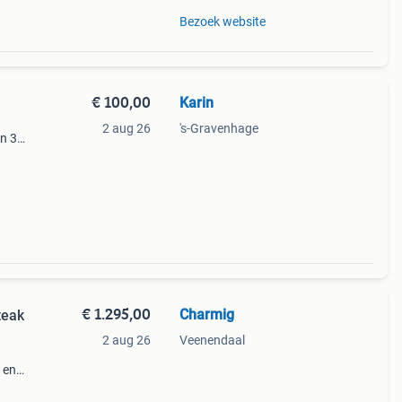
Bezoek website
€ 100,00
Karin
2 aug 26
's-Gravenhage
en 30.
m
n
€ 1.295,00
Charmig
teak
2 aug 26
Veenendaal
 en
werp.