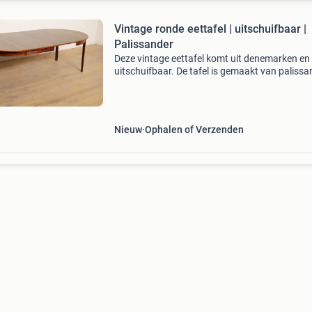
Vintage ronde eettafel | uitschuifbaar |
Palissander
Deze vintage eettafel komt uit denemarken en 
uitschuifbaar. De tafel is gemaakt van palissa
De ronde vintage eettafel is uit te schuiven me
tussenbladen. Zo transformeer je de compact
rond
Nieuw
Ophalen of Verzenden