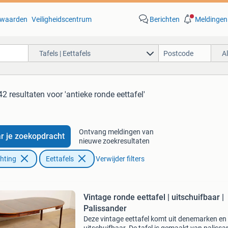
waarden
Veiligheidscentrum
Berichten
Meldingen
Tafels | Eettafels
A
42 resultaten
voor 'antieke ronde eettafel'
Ontvang meldingen van
r je zoekopdracht
nieuwe zoekresultaten
chting
Eettafels
Verwijder filters
Vintage ronde eettafel | uitschuifbaar |
Palissander
Deze vintage eettafel komt uit denemarken en 