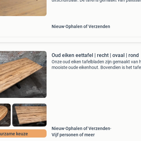
uitschuifbaar. De tafel is gemaakt van palissa
De ronde vintage eettafel is uit te schuiven me
tussenbladen. Zo transformeer je de compact
rond
Nieuw
Ophalen of Verzenden
Oud eiken eettafel | recht | ovaal | rond
Onze oud eiken tafelbladen zijn gemaakt van 
mooiste oude eikenhout. Bovendien is het tafe
volledig van massief eiken gemaakt. Een hout
dat bekendstaat om zijn duurzaamheid en go
tegen
Nieuw
Ophalen of Verzenden
urzame keuze
Vijf personen of meer