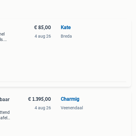
€ 85,00
Kate
nel
4 aug 26
Breda
s.
ruik
€ 1.395,00
Charmig
fbaar
4 aug 26
Veenendaal
ettend
afel
eter