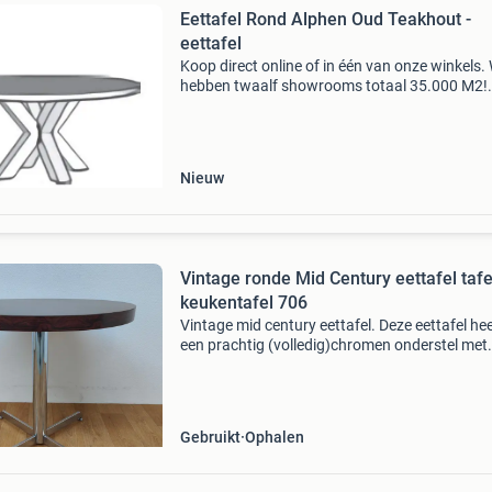
Eettafel Rond Alphen Oud Teakhout -
eettafel
Koop direct online of in één van onze winkels. 
hebben twaalf showrooms totaal 35.000 M2!
(Amersfoort, amsterdam, alphen aan den rijn,
apeldoorn, delft, eindhoven, enschede, leeuwa
roosendaal,
Nieuw
Vintage ronde Mid Century eettafel tafe
keukentafel 706
Vintage mid century eettafel. Deze eettafel hee
een prachtig (volledig)chromen onderstel met
daarop een rond houten blad in fineer. Afmeti
hoogte 75cm diameter 79.5Cm artikelnumme
6052706 neem
Gebruikt
Ophalen