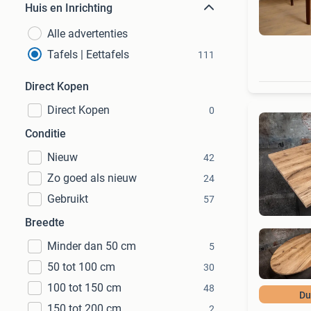
Huis en Inrichting
Alle advertenties
Tafels | Eettafels
111
Direct Kopen
Direct Kopen
0
Conditie
Nieuw
42
Zo goed als nieuw
24
Gebruikt
57
Breedte
Minder dan 50 cm
5
50 tot 100 cm
30
100 tot 150 cm
48
Du
150 tot 200 cm
2