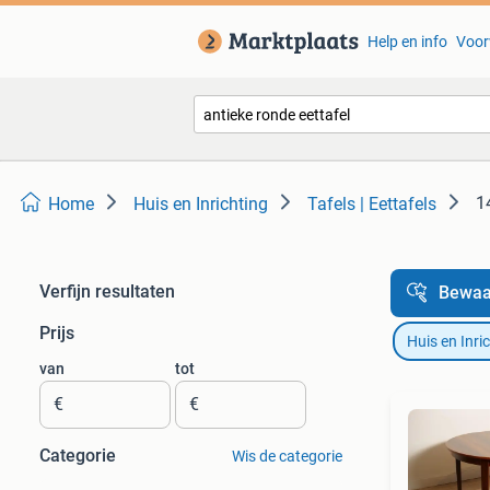
Help en info
Voor
1
Home
Huis en Inrichting
Tafels | Eettafels
Verfijn resultaten
Bewaa
Prijs
Huis en Inri
van
tot
€
€
Categorie
Wis de categorie