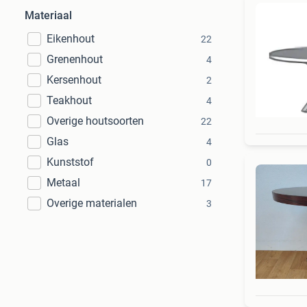
Materiaal
Eikenhout
22
Grenenhout
4
Kersenhout
2
Teakhout
4
Overige houtsoorten
22
Glas
4
Kunststof
0
Metaal
17
Overige materialen
3