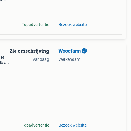
nder.
t 2
e
Topadvertentie
Bezoek website
Zie omschrijving
Woodfarm
het
Vandaag
Werkendam
lblad
soort
ed
Topadvertentie
Bezoek website