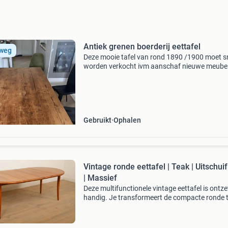
Antiek grenen boerderij eettafel
 weg
Deze mooie tafel van rond 1890 /1900 moet s
worden verkocht ivm aanschaf nieuwe meubel
Een superfijne leeftafel inclusief jarenlang geb
sporen, sporen van houtworm ( niet meer
aanwezig) enz.
Gebruikt
Ophalen
Vintage ronde eettafel | Teak | Uitschui
| Massief
Deze multifunctionele vintage eettafel is ontz
handig. Je transformeert de compacte ronde t
in mum van tijd in een grote tafel van ruim 2 m
lang. Hierdoor heb je ruimte voor zeker 6 pers