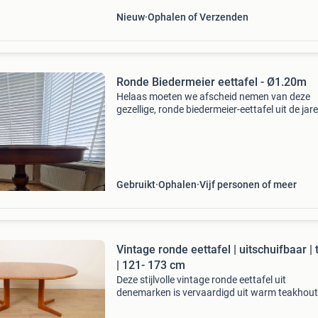
Nieuw
Ophalen of Verzenden
Ronde Biedermeier eettafel - Ø1.20m
Helaas moeten we afscheid nemen van deze
gezellige, ronde biedermeier-eettafel uit de jar
Afmetingen: doorsnede: 120 cm hoogte: 80 c
beenhoogte: 70 cm biedt ruimte aan 4 mense
(grote stoelen)
Gebruikt
Ophalen
Vijf personen of meer
Vintage ronde eettafel | uitschuifbaar | 
| 121- 173 cm
Deze stijlvolle vintage ronde eettafel uit
denemarken is vervaardigd uit warm teakhout
beschikt over een praktisch uitschuifbaar ont