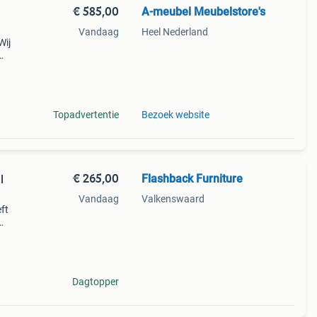
€ 585,00
A-meubel Meubelstore's
Vandaag
Heel Nederland
Wij
rden,
Topadvertentie
Bezoek website
€ 265,00
Flashback Furniture
l
Vandaag
Valkenswaard
ft
ngen
r
Dagtopper