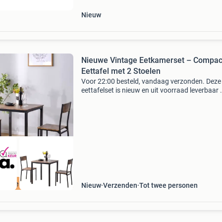
Nieuw
Nieuwe Vintage Eetkamerset – Compac
Eettafel met 2 Stoelen
Voor 22:00 besteld, vandaag verzonden. Deze
eettafelset is nieuw en uit voorraad leverbaar 
stijlvolle en ruimtebesparende eetkamerset is
perfect voor kleine eetruimtes, balkons en
woonkamers. H
ordeeld met 9+
Nieuw
Verzenden
Tot twee personen