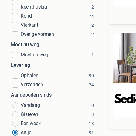
Rechthoekig
12
Rond
74
Vierkant
2
Overige vormen
2
Moet nu weg
Moet nu weg
1
Levering
Ophalen
90
Verzenden
24
Aangeboden sinds
Vandaag
0
Beo
Gisteren
3
Een week
18
Altijd
91