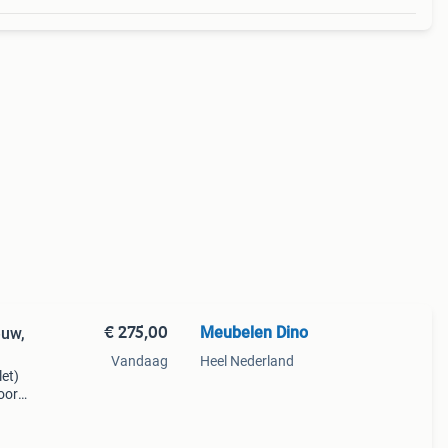
€ 275,00
Meubelen Dino
euw,
Vandaag
Heel Nederland
let)
oor
en
e