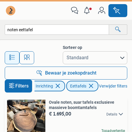
Tafels | Eettafels
Sorteer op
Alle afstanden…
Bewaar je zoekopdracht
Filters
Huis en Inrichting
Eettafels
Verwijder filters
Ovale noten, suar tafels exclusieve
massieve boomtamtafels
€ 1.695,00
Details
Topadvertentie