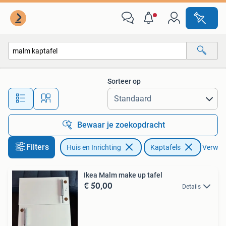
Tafels | Kaptafels
Sorteer op
Alle afstanden…
Bewaar je zoekopdracht
Filters
Huis en Inrichting
Kaptafels
Verwijde
Ikea Malm make up tafel
€ 50,00
Details