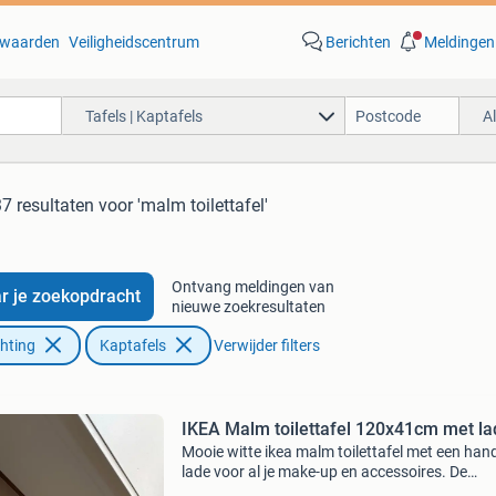
waarden
Veiligheidscentrum
Berichten
Meldingen
Tafels | Kaptafels
A
37 resultaten
voor 'malm toilettafel'
Ontvang meldingen van
r je zoekopdracht
nieuwe zoekresultaten
chting
Kaptafels
Verwijder filters
IKEA Malm toilettafel 120x41cm met la
Mooie witte ikea malm toilettafel met een han
lade voor al je make-up en accessoires. De
afmetingen zijn 120x41cm. Ideaal voor in de