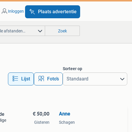
Inloggen
Plaats advertentie
lle afstanden…
Zoek
Sorteer op
Lijst
Foto’s
€ 50,00
Anne
de
dige
Gisteren
Schagen