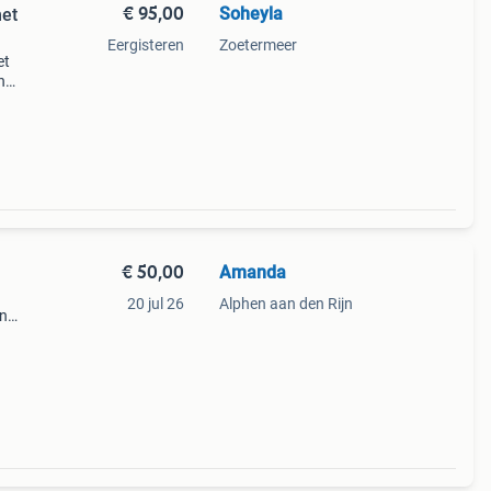
€ 95,00
Soheyla
met
Eergisteren
Zoetermeer
et
n
n
€ 50,00
Amanda
20 jul 26
Alphen aan den Rijn
In