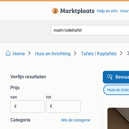
Help en info
Voor
Home
Huis en Inrichting
Tafels | Kaptafels
Verfijn resultaten
Bewaa
Prijs
Huis en Inri
van
tot
€
€
Categorie
Wis de categorie