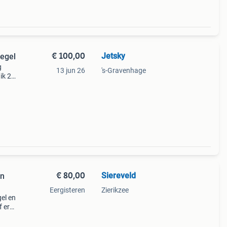
€ 100,00
Jetsky
iegel
g
13 jun 26
's-Gravenhage
ik 2x
. In
l
€ 80,00
Siereveld
en
Eergisteren
Zierikzee
gel en
f er
ar