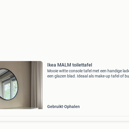
Ikea MALM toilettafel
Mooie witte console tafel met een handige lad
een glazen blad. Ideaal als make-up tafel of b
Er zijn hier en daar wat beschadigingen (zie de
meeste foto&#39;s), maar de tafel is verder n
Gebruikt
Ophalen