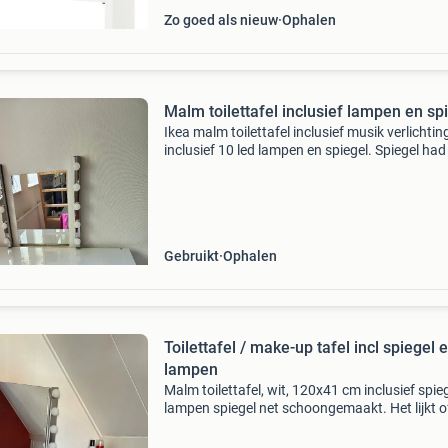
Zo goed als nieuw
Ophalen
Malm toilettafel inclusief lampen en sp
Ikea malm toilettafel inclusief musik verlichtin
inclusief 10 led lampen en spiegel. Spiegel had 
gekocht dus heb er eentje nog in de verpakking
2024 aangeschaft. Lichte gebruikssporen in g
Gebruikt
Ophalen
Toilettafel / make-up tafel incl spiegel 
lampen
Malm toilettafel, wit, 120x41 cm inclusief spie
lampen spiegel net schoongemaakt. Het lijkt o
strepen opzitten, maar komt door het
schoonmaken! Laden gaat gewoon dicht, ma