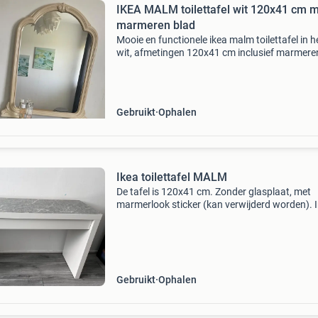
IKEA MALM toilettafel wit 120x41 cm 
marmeren blad
Mooie en functionele ikea malm toilettafel in h
wit, afmetingen 120x41 cm inclusief marmere
blad. Ideaal voor make-up en sieraden met ee
handige lade. Het boven blad is van marmer
(bianco carrara)
Gebruikt
Ophalen
Ikea toilettafel MALM
De tafel is 120x41 cm. Zonder glasplaat, met
marmerlook sticker (kan verwijderd worden). 
prima staat. Alleen ophalen!
Gebruikt
Ophalen