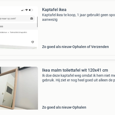
Kaptafel ikea
Kaptafel ikea te koop, 1 jaar gebruikt geen sp
aanwezig
Zo goed als nieuw
Ophalen of Verzenden
Ikea malm toilettafel wit 120x41 cm
Ik doe deze kaptafel weg omdat ik hem niet m
gebruik. Hij ziet er nog heel goed uit alleen de 
in de la is iets ingezakt in het midden maar dit
naar mijn idee wel opgelost worden. Er zit g
Zo goed als nieuw
Ophalen