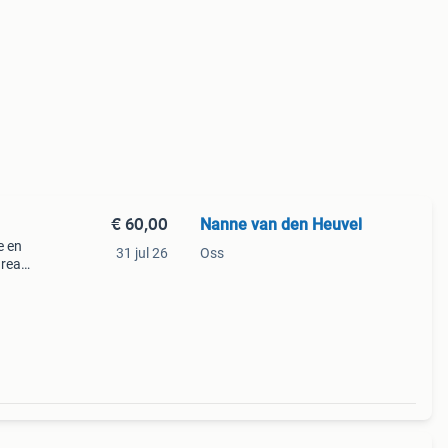
€ 60,00
Nanne van den Heuvel
e en
31 jul 26
Oss
ureau.