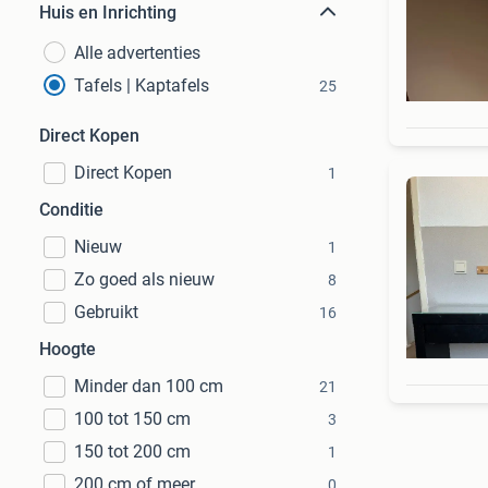
Huis en Inrichting
Alle advertenties
Tafels | Kaptafels
25
Direct Kopen
Direct Kopen
1
Conditie
Nieuw
1
Zo goed als nieuw
8
Gebruikt
16
Hoogte
Minder dan 100 cm
21
100 tot 150 cm
3
150 tot 200 cm
1
200 cm of meer
0