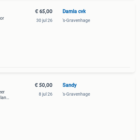
€ 65,00
Damla cvk
oor
30 jul 26
's-Gravenhage
€ 50,00
Sandy
eer
8 jul 26
's-Gravenhage
plank
 kan