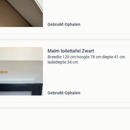
slaapkamer of kleedkamer. De tafel is in goede
staat en kan dir
Gebruikt
Ophalen
Malm toilettafel Zwart
Breedte 120 cm hoogte 78 cm diepte 41 cm
ladediepte 34 cm
Gebruikt
Ophalen