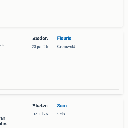
Bieden
Fleurie
als
28 jun 26
Gronsveld
Bieden
Sam
14 jul 26
Velp
van
l je