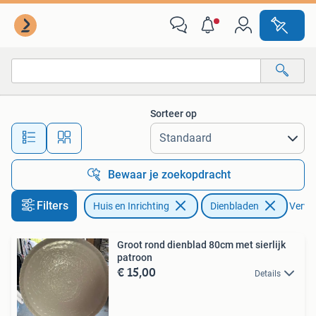
Woonaccessoires | Dienbladen
Sorteer op
Alle afstanden…
Bewaar je zoekopdracht
Filters
Huis en Inrichting
Dienbladen
Verwij
Groot rond dienblad 80cm met sierlijk
patroon
€ 15,00
Details