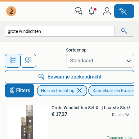
Woonaccessoires | Kandelaars en Kaarsen
Sorteer op
Alle afstanden…
Bewaar je zoekopdracht
Filters
Huis en Inrichting
Kandelaars en Kaarsen
Grote Windlichten Set XL | Laatste Stuk!
€ 17,27
Details
Topadvertentie