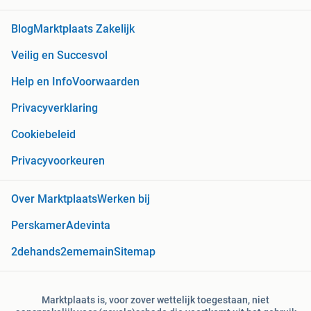
Blog
Marktplaats Zakelijk
Veilig en Succesvol
Help en Info
Voorwaarden
Privacyverklaring
Cookiebeleid
Privacyvoorkeuren
Over Marktplaats
Werken bij
Perskamer
Adevinta
2dehands
2ememain
Sitemap
Marktplaats is, voor zover wettelijk toegestaan, niet