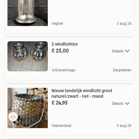
Veghel
3 aug 26
2 windlichten
€ 25,00
Details
's-Gravenhage
Eergisteren
Nieuw landelijk windlicht groot
naturel/zwart - riet - mand
€ 24,95
Details
Veenendaal
5 aug 26