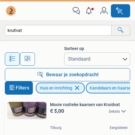
Woonaccessoires | Kandelaars en Kaarsen
Sorteer op
Alle afstanden…
Bewaar je zoekopdracht
Filters
Huis en Inrichting
Kandelaars en Kaarsen
Mooie rustieke kaarsen van Kruidvat
€ 5,00
Details
Tilburg
Eergisteren