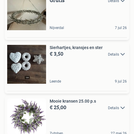
Gratis
Details
Nijverdal
7 jul 26
Sierhartjes, kransjes en ster
€ 3,50
Details
Leende
9 jul 26
Mooie kransen 25.00 p.s
€ 25,00
Details
Zutphen
27 mei 26