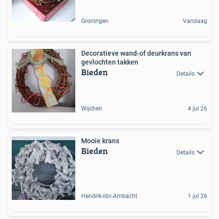
Groningen
Vandaag
Decoratieve wand-of deurkrans van
gevlochten takken
Bieden
Details
Wijchen
4 jul 26
Mooie krans
Bieden
Details
Hendrik-Ido-Ambacht
1 jul 26