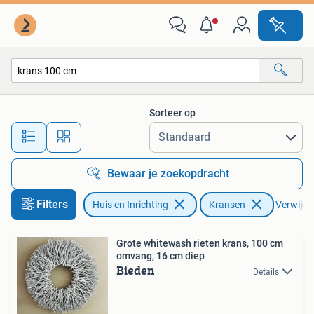
Woonaccessoires | Kransen
Sorteer op
Alle afstanden…
Bewaar je zoekopdracht
Filters
Huis en Inrichting
Kransen
Verwijder
Grote whitewash rieten krans, 100 cm
omvang, 16 cm diep
Bieden
Details