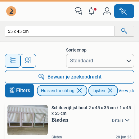
Woonaccessoires | Lijsten
Sorteer op
Alle afstanden…
Bewaar je zoekopdracht
Filters
Huis en Inrichting
Lijsten
Verwijder f
Schilderijlijst hout 2 x 45 x 35 cm / 1 x 45
x 55 cm
Bieden
Details
Gieten
28 jun 26