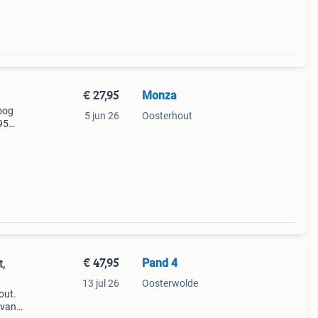
€ 27,95
Monza
oog
5 jun 26
Oosterhout
95
dere
€ 47,95
Pand 4
t,
13 jul 26
Oosterwolde
out.
 van