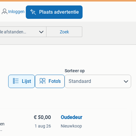
Inloggen
Plaats advertentie
lle afstanden…
Zoek
Sorteer op
Lijst
Foto’s
€ 50,00
Oudedeur
 en
1 aug 26
Nieuwkoop
ele