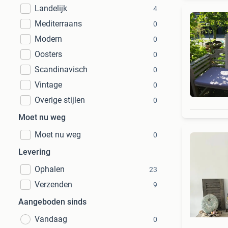
Landelijk
4
Mediterraans
0
Modern
0
Oosters
0
Scandinavisch
0
Vintage
0
Overige stijlen
0
Moet nu weg
Moet nu weg
0
Levering
Ophalen
23
Verzenden
9
Aangeboden sinds
Vandaag
0