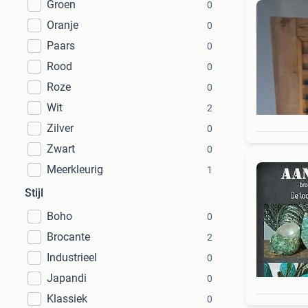
Groen
0
Oranje
0
Paars
0
Rood
0
Roze
0
Wit
2
Zilver
0
Zwart
0
Meerkleurig
1
Stijl
Boho
0
Brocante
2
Industrieel
0
Japandi
0
Klassiek
0