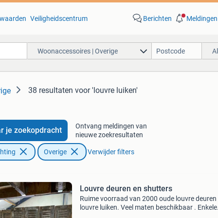
waarden
Veiligheidscentrum
Berichten
Meldingen
Woonaccessoires | Overige
A
38 resultaten
voor 'louvre luiken'
ige
Ontvang meldingen van
r je zoekopdracht
nieuwe zoekresultaten
chting
Overige
Verwijder filters
Louvre deuren en shutters
Ruime voorraad van 2000 oude louvre deuren
louvre luiken. Veel maten beschikbaar . Enkele
stuks en ook 3 of vier delen aan elkaar, tot enk