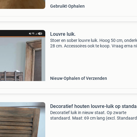
Gebruikt
Ophalen
Louvre luik.
Stoer en sober louvre luik. Hoog 50 cm, onder
28 cm. Accessoires ook te koop. Vraag erna 
€ 23.50 Exclusief accessoires. Kijk ook eens bi
andere advertenties. Of kijk op onze faceb
Nieuw
Ophalen of Verzenden
Decoratief houten louvre-luik op stand
Decoratief luik in nieuw staat. Op zwarte
standaard. Maat: 69 cm lang (excl. Standaard
39,5 cm breed