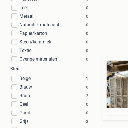
Leer
0
Metaal
0
Natuurlijk materiaal
0
Papier/karton
0
Steen/keramiek
0
Textiel
0
Overige materialen
0
Kleur
Beige
1
Blauw
0
Bruin
2
Geel
0
Goud
0
Grijs
3