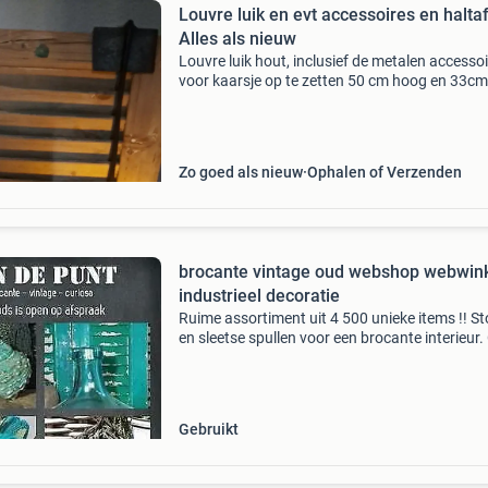
Louvre luik en evt accessoires en haltafel
Alles als nieuw
Louvre luik hout, inclusief de metalen accessoi
voor kaarsje op te zetten 50 cm hoog en 33cm
breed voor 17,50 ook hal tafel en andere
accessoires te koop. Ook 2 grotere louvre luik
luiken. En een
Zo goed als nieuw
Ophalen of Verzenden
brocante vintage oud webshop webwin
industrieel decoratie
Ruime assortiment uit 4 500 unieke items !! St
en sleetse spullen voor een brocante interieur
geleefde spullen uit een herkenbaar verleden
robuust en industrieel grootste aanbod online
droog
Gebruikt