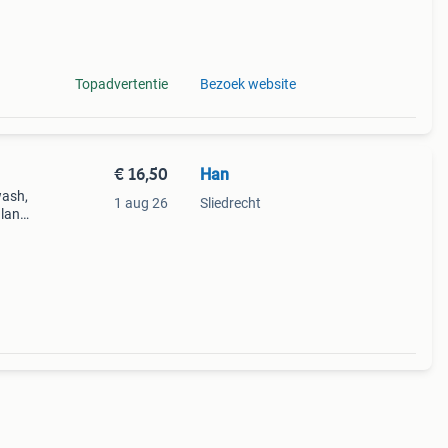
Hoogte
Topadvertentie
Bezoek website
€ 16,50
Han
wash,
1 aug 26
Sliedrecht
 lang,
k. De