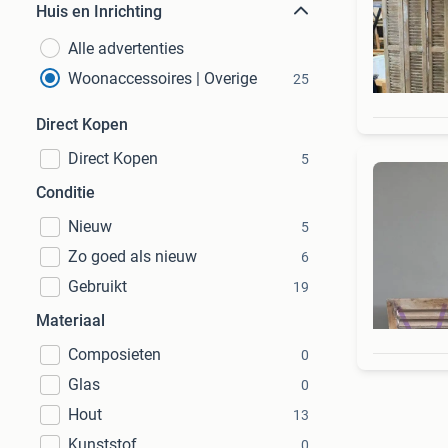
Huis en Inrichting
Alle advertenties
Woonaccessoires | Overige
25
Direct Kopen
Direct Kopen
5
Conditie
Nieuw
5
Zo goed als nieuw
6
Gebruikt
19
Materiaal
Composieten
0
Glas
0
Hout
13
Kunststof
0