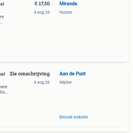
€ 17,50
Miranda
4 aug 26
Huizen
re
en
Zie omschrijving
Aan de Punt
kel
4 aug 26
Wijster
oere
. Oude
Bezoek website