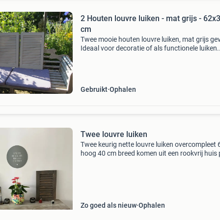
2 Houten louvre luiken - mat grijs - 62x
cm
Twee mooie houten louvre luiken, mat grijs ge
Ideaal voor decoratie of als functionele luiken.
Afmetingen: 62 cm hoog x 39,5 cm breed per lu
Samen op te halen voor 20 euro. Verzenden k
alle
Gebruikt
Ophalen
Twee louvre luiken
Twee keurig nette louvre luiken overcompleet
hoog 40 cm breed komen uit een rookvrij huis p
voor allebei
Zo goed als nieuw
Ophalen