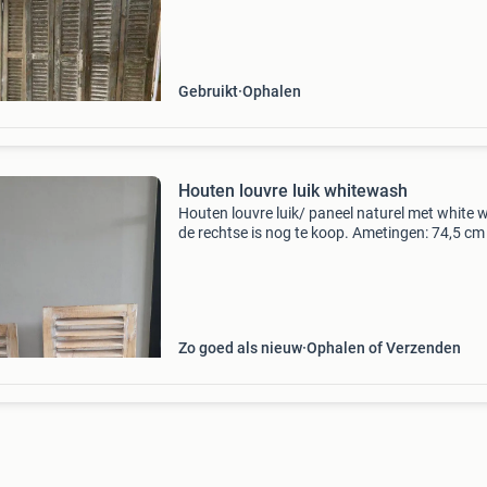
meters breed aan gelijke delen. Alle kleuren. 
50
Gebruikt
Ophalen
Houten louvre luik whitewash
Houten louvre luik/ paneel naturel met white 
de rechtse is nog te koop. Ametingen: 74,5 cm
30,3 breed aan bovenkant. 37.5 Breed aan
onderkant. 7,5 Cm diep- u biedt hier op één lui
and
Zo goed als nieuw
Ophalen of Verzenden