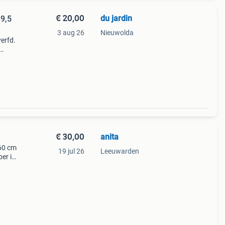
€ 20,00
du jardin
39,5
3 aug 26
Nieuwolda
verfd.
ik.
an
€ 30,00
anita
 60 cm
19 jul 26
Leeuwarden
er is