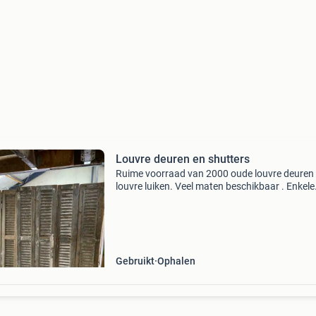
Louvre deuren en shutters
Ruime voorraad van 2000 oude louvre deuren
louvre luiken. Veel maten beschikbaar . Enkele
stuks en ook 3 of vier delen aan elkaar, tot enk
meters breed aan gelijke delen. Alle kleuren. 
50
Gebruikt
Ophalen