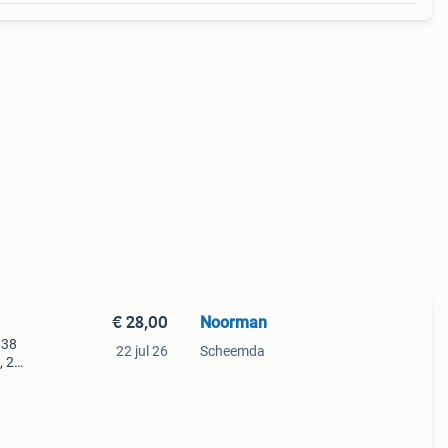
€ 28,00
Noorman
 38
22 jul 26
Scheemda
, 2