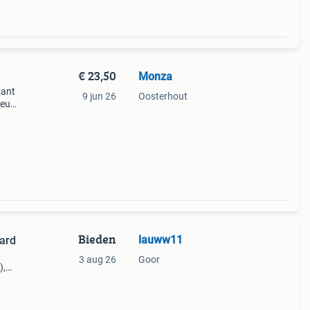
€ 23,50
Monza
kant
9 jun 26
Oosterhout
nieuw
j mijn
Bieden
lauww11
aard
3 aug 26
Goor
),