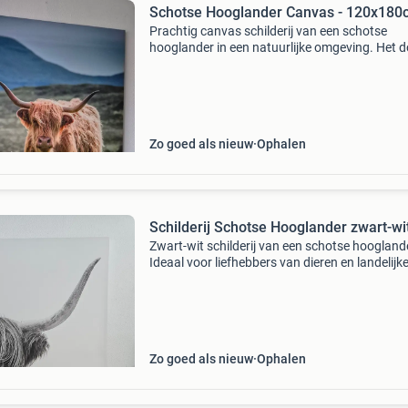
Schotse Hooglander Canvas - 120x180
Prachtig canvas schilderij van een schotse
hooglander in een natuurlijke omgeving. Het d
180 cm hoog en 120 cm breed en verkeert in 
staat. Heeft iets transportschade aan de zijka
maar v
Zo goed als nieuw
Ophalen
Schilderij Schotse Hooglander zwart-wi
Zwart-wit schilderij van een schotse hoogland
Ideaal voor liefhebbers van dieren en landelijk
decors. Het is een print op canvas, klaar om op
hangen. L115cm b75cm
Zo goed als nieuw
Ophalen