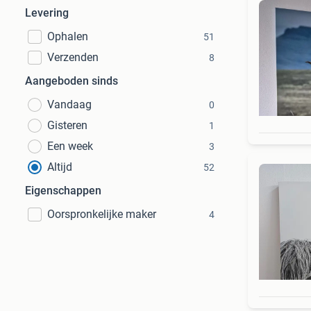
Levering
Ophalen
51
Verzenden
8
Aangeboden sinds
Vandaag
0
Gisteren
1
Een week
3
Altijd
52
Eigenschappen
Oorspronkelijke maker
4