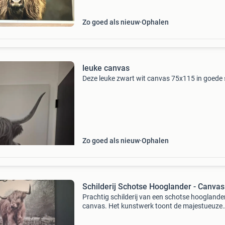
Zo goed als nieuw
Ophalen
leuke canvas
Deze leuke zwart wit canvas 75x115 in goede 
Zo goed als nieuw
Ophalen
Schilderij Schotse Hooglander - Canvas
Prachtig schilderij van een schotse hooglande
canvas. Het kunstwerk toont de majestueuze
hooglander in een sfeervolle, winterse omgevi
Ideaal voor liefhebbers van natuur en dieren. 