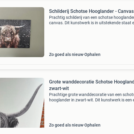
Schilderij Schotse Hooglander - Canvas
Prachtig schilderij van een schotse hooglande
canvas. Dit kunstwerk is in uitstekende staat 
voegt een robuuste, natuurlijke sfeer toe aan e
ruimte. Ideaal voor liefhebbers van dieren en l
Zo goed als nieuw
Ophalen
Grote wanddecoratie Schotse Hooglan
zwart-wit
Prachtige grote wanddecoratie van een schot
hooglander in zwart-wit. Dit kunstwerk is een 
blikvanger en past perfect in een modern of
landelijk interieur. Het is een print op canvas,
gespannen
Zo goed als nieuw
Ophalen