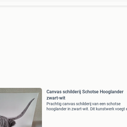
Canvas schilderij Schotse Hooglander
zwart-wit
Prachtig canvas schilderij van een schotse
hooglander in zwart-wit. Dit kunstwerk voegt 
stoere en natuurlijke sfeer toe aan elke kamer.
is in uitstekende staat en klaar om op te hang
Ideaal