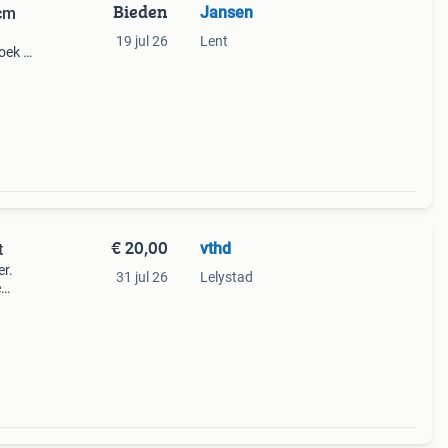
Bieden
Jansen
cm
19 jul 26
Lent
oek is
goede
nt,
€ 20,00
vthd
t
er.
31 jul 26
Lelystad
e
 te