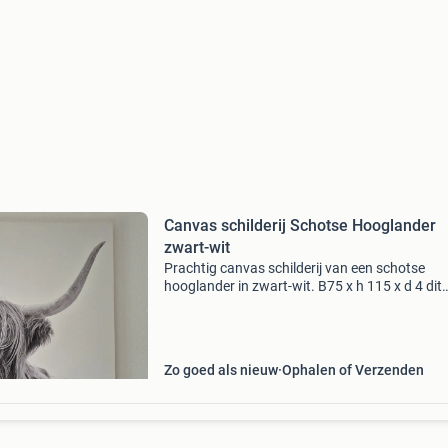
Canvas schilderij Schotse Hooglander
zwart-wit
Prachtig canvas schilderij van een schotse
hooglander in zwart-wit. B75 x h 115 x d 4 dit
kunstwerk voegt een rustieke en toch modern
uitstraling toe aan elke ruimte. Het is in uitst
staat en k
Zo goed als nieuw
Ophalen of Verzenden