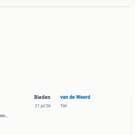
Bieden
van de Weerd
21 jul 26
Tiel
een
 Het
en.