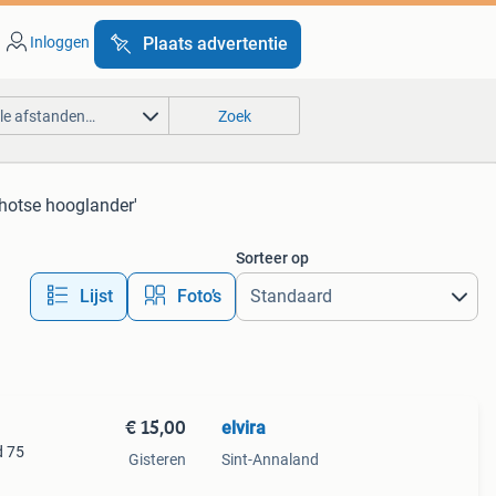
Inloggen
Plaats advertentie
lle afstanden…
Zoek
hotse hooglander'
Sorteer op
Lijst
Foto’s
€ 15,00
elvira
d 75
Gisteren
Sint-Annaland