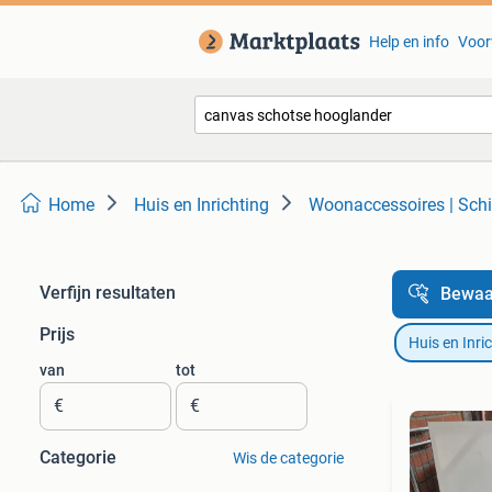
Help en info
Voor
Home
Huis en Inrichting
Woonaccessoires | Schil
Verfijn resultaten
Bewaa
Prijs
Huis en Inri
van
tot
€
€
Categorie
Wis de categorie