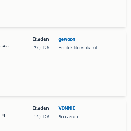
Bieden
gewoon
staat
27 jul 26
Hendrik-Ido-Ambacht
Bieden
VONNIE
r op
16 jul 26
Beerzerveld
ng.
Het