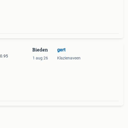
Bieden
gert
 0.95
1 aug 26
Klazienaveen