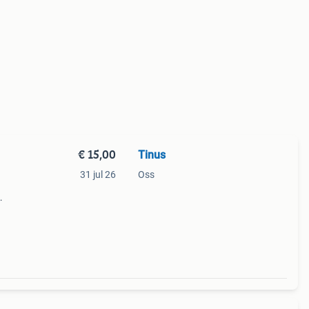
€ 15,00
Tinus
31 jul 26
Oss
e
ekende