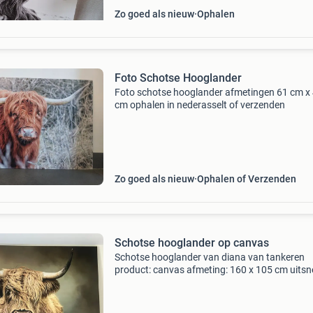
Zo goed als nieuw
Ophalen
Foto Schotse Hooglander
Foto schotse hooglander afmetingen 61 cm x 
cm ophalen in nederasselt of verzenden
Zo goed als nieuw
Ophalen of Verzenden
Schotse hooglander op canvas
Schotse hooglander van diana van tankeren
product: canvas afmeting: 160 x 105 cm uitsn
zelf gemaakte uitsnede dikte van het canvas: 
dik randafwerking: vloeiend