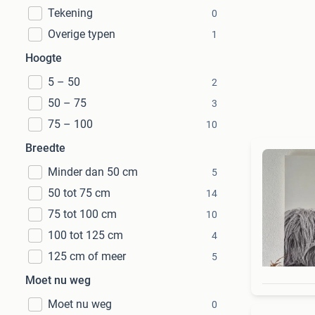
Tekening
0
Overige typen
1
Hoogte
5 – 50
2
50 – 75
3
75 – 100
10
Breedte
Minder dan 50 cm
5
50 tot 75 cm
14
75 tot 100 cm
10
100 tot 125 cm
4
125 cm of meer
5
Moet nu weg
Moet nu weg
0