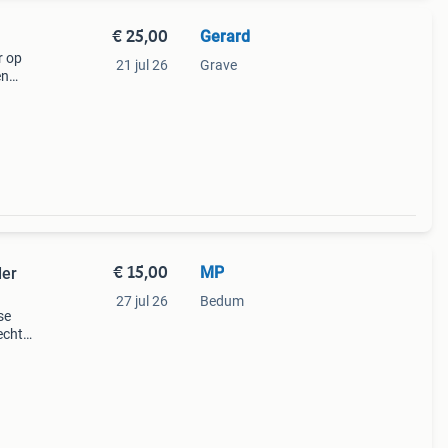
€ 25,00
Gerard
r op
21 jul 26
Grave
en
lke
and
€ 15,00
MP
der
27 jul 26
Bedum
se
echte