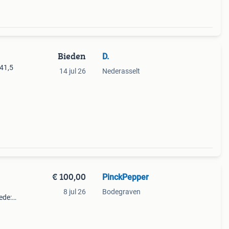
Bieden
D.
41,5
14 jul 26
Nederasselt
€ 100,00
PinckPepper
8 jul 26
Bodegraven
ede:
2 cm