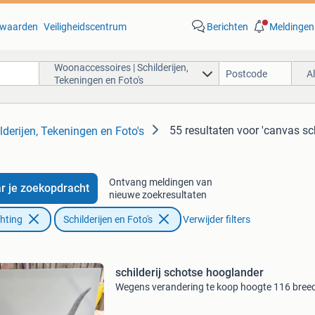
waarden
Veiligheidscentrum
Berichten
Meldingen
Woonaccessoires | Schilderijen,
A
Tekeningen en Foto's
55 resultaten
voor 'canvas sc
derijen, Tekeningen en Foto's
Ontvang meldingen van
r je zoekopdracht
nieuwe zoekresultaten
chting
Schilderijen en Foto's
Verwijder filters
schilderij schotse hooglander
Wegens verandering te koop hoogte 116 bree